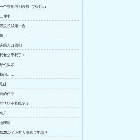
、一个有用的都没有（求订阅）
、三件事
、万里长城第一台
、骑手
、失踪人口回归
、我老公亲我了！
、呼伦贝尔
、我想……
、毛妹
、新的任务
、养猪场不算民宅？
、余乐
、地理课
、都2020了还有人没看过电影？