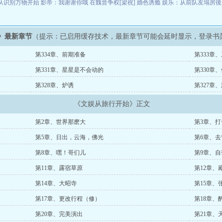
从识别万物开始
影帝：我谢谢你哦
在魏晋争权[梁祝]
婚色诱瘾
娱乐：从前队友塌房
》最新章节
（提示：已启用缓存技术，最新章节可能会延时显示，登录书
第334章、前期准备
第333章
第331章、星星是不会动的
第330章
第328章、炉诱
第327章
《文娱从旅行开始》正文
第2章、世界那麽大
第3章、
第5章、日出，云海，佛光
第6章、去
第8章、嘿！哥们儿
第9章、自
第11章、露宿草原
第12章、
第14章、大昭寺
第15章、
第17章、更改行程（修）
第18章、
第20章、完美演出
第21章、