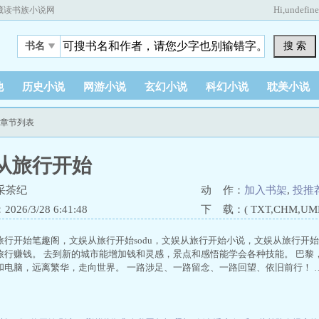
Hi,
undefin
藏读书族小说网
搜 索
书名
他
历史小说
网游小说
玄幻小说
科幻小说
耽美小说
新章节列表
从旅行开始
采茶纪
动 作：
加入书架
,
投推
26/3/28 6:41:48
下 载：( TXT,CHM,UMD,
旅行开始笔趣阁，文娱从旅行开始sodu，文娱从旅行开始小说，文娱从旅行开
旅行赚钱。 去到新的城市能增加钱和灵感，景点和感悟能学会各种技能。 巴黎
和电脑，远离繁华，走向世界。 一路涉足、一路留念、一路回望、依旧前行！ 