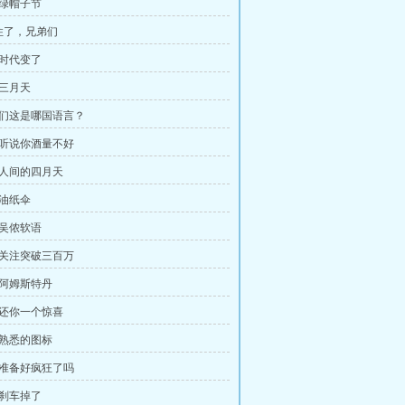
、绿帽子节
住了，兄弟们
、时代变了
、三月天
你们这是哪国语言？
、听说你酒量不好
、人间的四月天
、油纸伞
、吴侬软语
、关注突破三百万
、阿姆斯特丹
、还你一个惊喜
、熟悉的图标
、准备好疯狂了吗
、刹车掉了