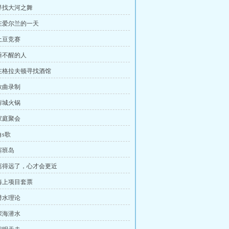
寻找大河之舞
在爱尔兰的一天
土豆竞赛
睡不醒的人
在格拉夫顿寻找酒馆
歌曲录制
蓉城火锅
家庭聚会
角s歌
塞班岛
离得远了，心才会更近
海上项目套票
潜水理论
深海潜水