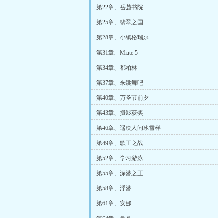
第22章、岳麓书院
第25章、翡翠之国
第28章、小镇格瑞尔
第31章、Miute 5
第34章、都柏林
第37章、来跳舞吧
第40章、万圣节前夕
第43章、摄影获奖
第46章、遥映人间冰雪样
第49章、歌王之战
第52章、学习游泳
第55章、深潜之王
第58章、浮潜
第61章、安娜