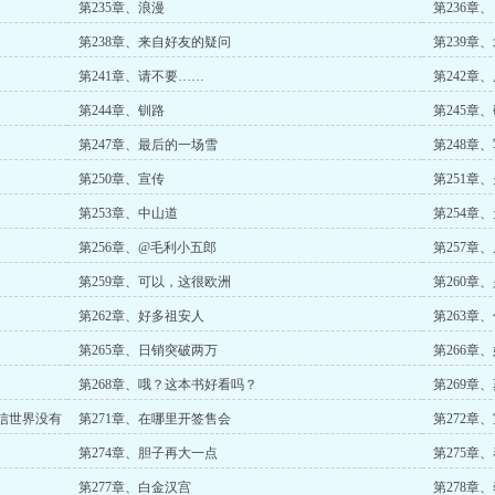
第235章、浪漫
第236章
第238章、来自好友的疑问
第239章
第241章、请不要……
第242章
第244章、钏路
第245章
第247章、最后的一场雪
第248章
第250章、宣传
第251章
第253章、中山道
第254章
第256章、@毛利小五郎
第257章
第259章、可以，这很欧洲
第260章
第262章、好多祖安人
第263章
第265章、日销突破两万
第266章
第268章、哦？这本书好看吗？
第269章
信世界没有
第271章、在哪里开签售会
第272章
第274章、胆子再大一点
第275章
第277章、白金汉宫
第278章