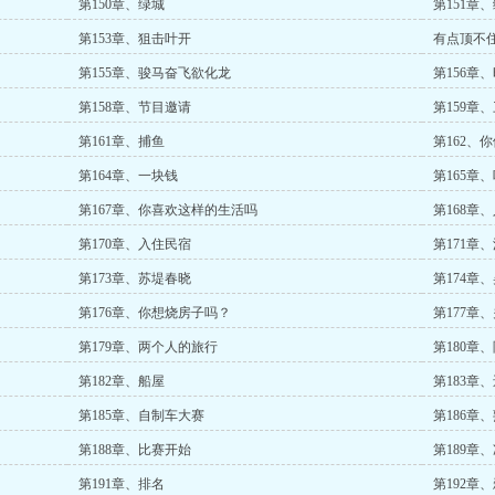
第150章、绿城
第151章
第153章、狙击叶开
有点顶不
第155章、骏马奋飞欲化龙
第156章
第158章、节目邀请
第159章
第161章、捕鱼
第162、
第164章、一块钱
第165章
第167章、你喜欢这样的生活吗
第168章
第170章、入住民宿
第171章
第173章、苏堤春晓
第174章
第176章、你想烧房子吗？
第177章
第179章、两个人的旅行
第180章
第182章、船屋
第183章
第185章、自制车大赛
第186章
第188章、比赛开始
第189章
第191章、排名
第192章