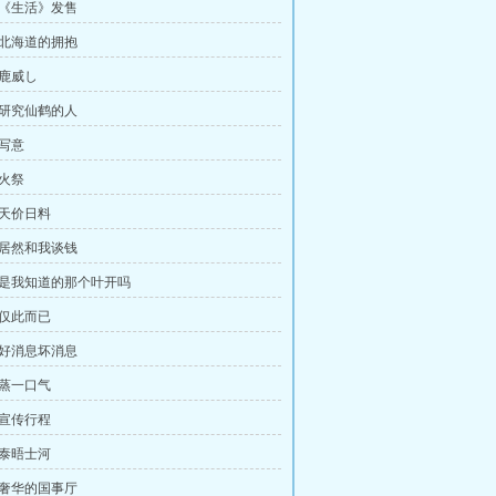
、《生活》发售
、北海道的拥抱
、鹿威し
、研究仙鹤的人
、写意
、火祭
、天价日料
、居然和我谈钱
、是我知道的那个叶开吗
、仅此而已
、好消息坏消息
、蒸一口气
、宣传行程
、泰晤士河
、奢华的国事厅