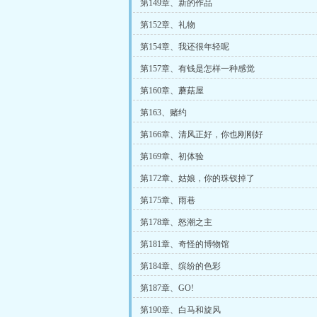
第149章、新的作品
第152章、礼物
第154章、我还很年轻呢
第157章、有钱是怎样一种感觉
第160章、蘑菇屋
第163、赌约
第166章、清风正好，你也刚刚好
第169章、初体验
第172章、姑娘，你的珠钗掉了
第175章、雨巷
第178章、怒潮之主
第181章、奇怪的博物馆
第184章、缤纷的色彩
第187章、GO!
第190章、白马和旋风