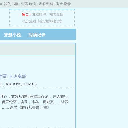
ed
我的书架
|
查看短信
|
查看资料
|
退出登录
留言：
通过邮件
、
站内短信
积分规则
解决跳到别的站
穿越小说
阅读记录
荐票
,
直达底部
JAR,APK,HTML )
始顶点，文娱从旅行开始采茶纪， 别人旅行
，佛罗伦萨，埃及，冰岛，夏威夷……让我
……… 新书《旅行从摄影开始》