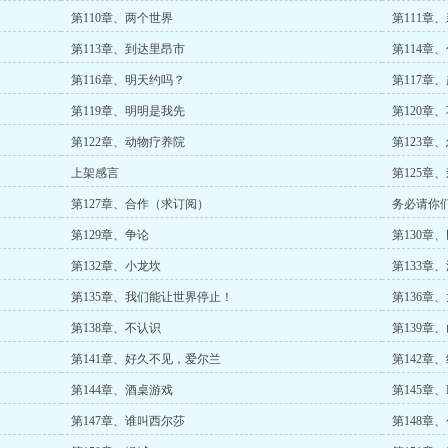
第110章、两个世界
第111章
第113章、到达里昂市
第114章
第116章、明天约吗？
第117章
第119章、明明是我先
第120章
第122章、动物疗养院
第123章
上架感言
第125章
第127章、合作（求订阅）
务必请你
第129章、争论
第130章
第132章、小龙坎
第133章
第135章、我们能让世界停止！
第136章
第138章、不认识
第139章
第141章、好久不见，爱尔兰
第142章
第144章、酒桌游戏
第145章、Ki
第147章、谁叫西尔莎
第148章