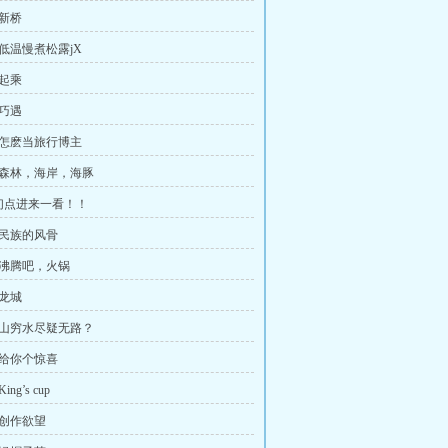
、新桥
、低温慢煮松露jX
、起乘
、巧遇
、怎麽当旅行博主
、森林，海岸，海豚
们点进来一看！！
、民族的风骨
、沸腾吧，火锅
、龙城
、山穷水尽疑无路？
、给你个惊喜
ng’s cup
、创作欲望