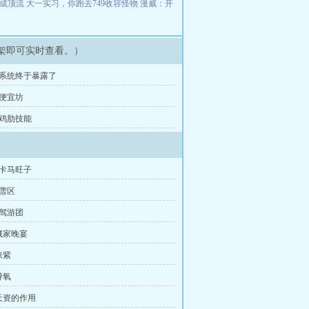
後成顶流
大一实习，你跑去749收容怪物
漫威：开
架即可实时查看。）
、系统终于暴露了
、便宜坊
、鸡肋技能
打卡马旺子
雪区
驾游团
藏家晚宴
张紫
醉氧
天资的作用