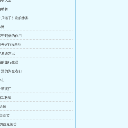
我明天走
自助餐
一只猴子引发的惨案
非洲
亲密翻倍的作用
离开WPSA基地
华夏通东巴
我的旅行生涯
非洲的淘金者们
拳击
一苇渡江
冠军教练
、退房
、美食节
、切兹克莱芒