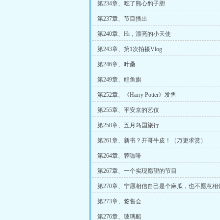
第234章、吃了熊心豹子胆
第237章、节目播出
第240章、Hi，漂亮的小天使
第243章、第1次拍摄Vlog
第246章、叶桑
第249章、鲤鱼旗
第252章、《Harry Potter》发售
第255章、平安京的艺伎
第258章、五月岛国旅行
第261章、新书？开哥牛皮！（万更求赏）
第264章、蓉咖啡
第267章、一个实现愿望的节目
第270章、宁愿相信自己是个麻瓜，也不愿意相
魔法
第273章、签售会
第276章、玻璃船