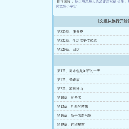
推荐阅读：
厄运崽崽每天给渣爹送祝福
长生：
局觉醒小宇宙
《文娱从旅行开始
第335章、服务费
第332章、生活需要仪式感
第329章、回坊
第1章、周末也是加班的一天
第4章、登峨眉
第7章、苯日神山
第10章、朝圣者
第13章、扎西的梦想
第16章、新手怎麽写歌
第19章、仰望星空