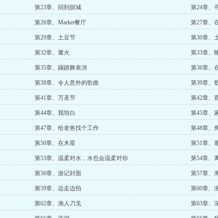
第23章、回到甜城
第24章、
第26章、Market餐厅
第27章、
第29章、土豆节
第30章、
第32章、篝火
第33章、
第35章、踢踏舞表演
第36章、
第38章、令人意外的歌曲
第39章、
第41章、万圣节
第42章、
第44章、我坦白
第45章、
第47章、给老爸找个工作
第48章、
第50章、在木星
第51章、
第53章、温柔对水，水也会温柔对你
第54章、
第56章、游记封面
第57章、
第59章、边走边拍
第60章、
第62章、渔人刀戈
第63章、