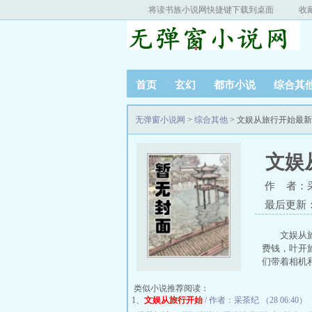
将读书族小说网快捷键下载到桌面
收
首页
玄幻
都市小说
综合其
无弹窗小说网
>
综合其他
> 文娱从旅行开始最
文娱
作 者：
最后更新：20
文娱从
费钱，叶开
们带着相机
类似小说推荐阅读：
1、
文娱从旅行开始
/ 作者：采茶纪 （28 06:40）