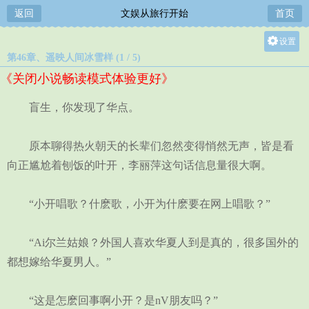
返回
文娱从旅行开始
首页
设置
第46章、遥映人间冰雪样 (1 / 5)
关灯
《关闭小说畅读模式体验更好》
大
中
盲生，你发现了华点。
小
原本聊得热火朝天的长辈们忽然变得悄然无声，皆是看
向正尴尬着刨饭的叶开，李丽萍这句话信息量很大啊。
“小开唱歌？什麽歌，小开为什麽要在网上唱歌？”
“Ai尔兰姑娘？外国人喜欢华夏人到是真的，很多国外的
都想嫁给华夏男人。”
“这是怎麽回事啊小开？是nV朋友吗？”