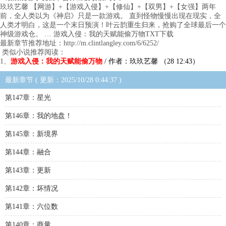
玖玖艺馨 【网游】+【游戏入侵】+【修仙】+【双男】+【女强】两年
前，全人类以为《神启》只是一款游戏。 直到怪物慢慢出现在现实，全
人类才明白，这是一个末日预演！叶云韵重生归来，抢购了全球最后一个
神级游戏仓。 … 游戏入侵：我的天赋能偷万物TXT下载
最新章节推荐地址：http://m.clintlangley.com/6/6252/
类似小说推荐阅读：
1、
游戏入侵：我的天赋能偷万物
/ 作者：玖玖艺馨 （28 12:43）
最新章节 ( 更新：2025/10/28 0:44:37 )
第147章：星光
第146章：我的地盘！
第145章：新境界
第144章：融合
第143章：更新
第142章：坏情况
第141章：六位数
第140章：商量