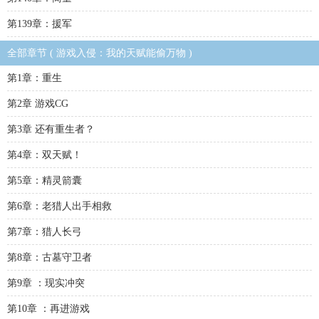
第139章：援军
全部章节 ( 游戏入侵：我的天赋能偷万物 )
第1章：重生
第2章 游戏CG
第3章 还有重生者？
第4章：双天赋！
第5章：精灵箭囊
第6章：老猎人出手相救
第7章：猎人长弓
第8章：古墓守卫者
第9章 ：现实冲突
第10章 ：再进游戏