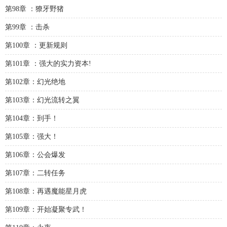
第98章 ：獠牙野猪
第99章 ：击杀
第100章 ：更新规则
第101章 ：强大的实力资本!
第102章：幻光绝地
第103章：幻光流转之翼
第104章：到手！
第105章：强大！
第106章：公会爆发
第107章：二转任务
第108章：再遇魔能星月虎
第109章：开始凝聚专武！