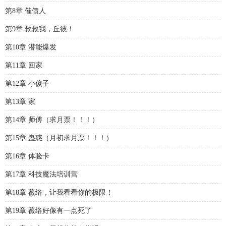
第8章 催债人
第9章 救救我，丘彼！
第10章 潜能爆发
第11章 回家
第12章 小傻子
第13章 家
第14章 师傅（求月票！！！）
第15章 蛊惑（月初求月票！！！）
第16章 体验卡
第17章 科技魔法培训营
第18章 薇络，让我看看你的极限！
第19章 薇络好像有一点死了