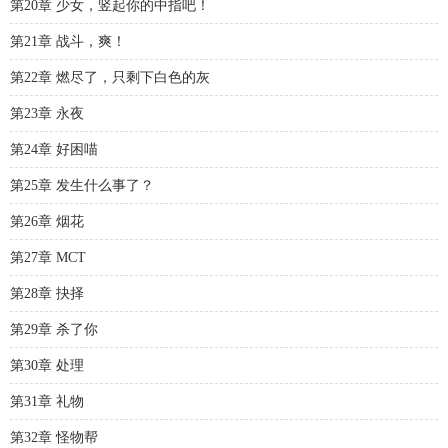
第20章 少女，竖起你的中指吧！
第21章 战斗，爽！
第22章 燃尽了，只剩下白色的灰
第23章 永夜
第24章 好困喵
第25章 发生什么事了？
第26章 烟花
第27章 MCT
第28章 抉择
第29章 杀了你
第30章 处理
第31章 礼物
第32章 怪物帮