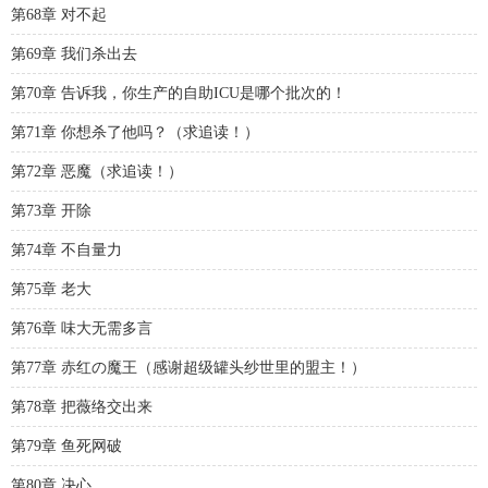
第68章 对不起
第69章 我们杀出去
第70章 告诉我，你生产的自助ICU是哪个批次的！
第71章 你想杀了他吗？（求追读！）
第72章 恶魔（求追读！）
第73章 开除
第74章 不自量力
第75章 老大
第76章 味大无需多言
第77章 赤红の魔王（感谢超级罐头纱世里的盟主！）
第78章 把薇络交出来
第79章 鱼死网破
第80章 决心