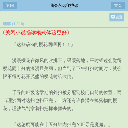
返回
我会永远守护你
首页
设置
理解 (1 / 10)
关灯
《关闭小说畅读模式体验更好》
大
中
「这些该Si的樱花啊啊啊！！」
小
漫漫樱花在微风的吹拂下，缓缓落地，平时经过会觉得
樱花雨十分的浪漫且美丽，但当到了下午打扫时间时，就会
恨不得将花开茂盛的樱花树给砍倒。
千寻的班级这学期的外扫被分配到校门口前的位置，而
当理沙面对这扫也扫不完，上方还有许多潜在掉落物的樱
花，理沙气到拿着扫把挥来挥去的。
「这怎麽可能在十五分钟内扫完？班导是魔鬼。」