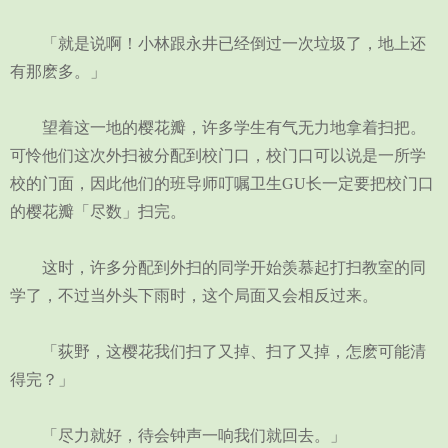
「就是说啊！小林跟永井已经倒过一次垃圾了，地上还
有那麽多。」
望着这一地的樱花瓣，许多学生有气无力地拿着扫把。
可怜他们这次外扫被分配到校门口，校门口可以说是一所学
校的门面，因此他们的班导师叮嘱卫生GU长一定要把校门口
的樱花瓣「尽数」扫完。
这时，许多分配到外扫的同学开始羡慕起打扫教室的同
学了，不过当外头下雨时，这个局面又会相反过来。
「荻野，这樱花我们扫了又掉、扫了又掉，怎麽可能清
得完？」
「尽力就好，待会钟声一响我们就回去。」