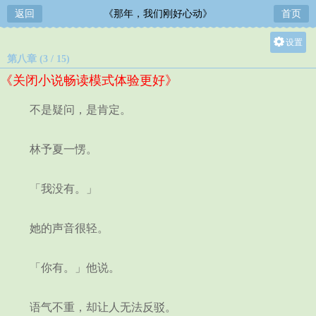
返回
《那年，我们刚好心动》
首页
设置
第八章 (3 / 15)
关灯
《关闭小说畅读模式体验更好》
大
中
不是疑问，是肯定。
小
林予夏一愣。
「我没有。」
她的声音很轻。
「你有。」他说。
语气不重，却让人无法反驳。