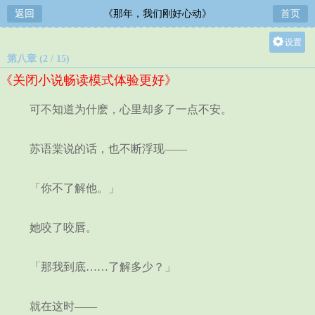
返回
《那年，我们刚好心动》
首页
设置
第八章 (2 / 15)
关灯
《关闭小说畅读模式体验更好》
大
中
可不知道为什麽，心里却多了一点不安。
小
苏语棠说的话，也不断浮现——
「你不了解他。」
她咬了咬唇。
「那我到底……了解多少？」
就在这时——