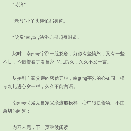
“诗洛”
“老爷”小丫头连忙躬身道。
“父亲”南g0ng诗洛亦是起身叫道。
此时，南g0ng宇烈一脸愁容，好似有些愤怒，又有一些
不甘，怜惜着看了看自家nV儿良久，久久不发一言。
从接到自家父亲的密信开始，南g0ng宇烈的心如同一根
毒刺扎进心窝一样，久久不能言语。
南g0ng诗洛见自家父亲这般模样，心中很是着急，不由
急切的问道：
内容未完，下一页继续阅读