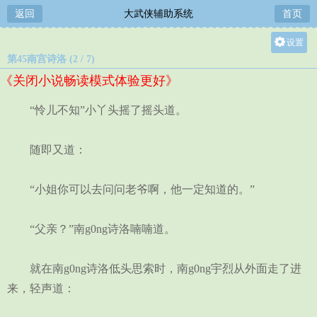
返回
大武侠辅助系统
首页
设置
第45南宫诗洛 (2 / 7)
关灯
《关闭小说畅读模式体验更好》
大
中
“怜儿不知”小丫头摇了摇头道。
小
随即又道：
“小姐你可以去问问老爷啊，他一定知道的。”
“父亲？”南g0ng诗洛喃喃道。
就在南g0ng诗洛低头思索时，南g0ng宇烈从外面走了进
来，轻声道：