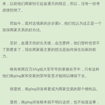
来，以前他们两家怕引起血通天的猜忌，所以，没有一丝考
虑便拒绝了。
而如今，面对这项家的步步紧b，他们也认为这正是一个
加深两家关系的好办法。
至於，血通天伤好出关後，会怎麽样，他们暂时也管不
了那麽多了，现在两家最主要的想法是如何保住自家的权
力。
唯有将两百万JiNg锐大军牢牢的掌握在手中，只有这样
他们南g0ng家和安家的荣华富贵才能得以继续下去。
很显然，南g0ng诗洛将要成为两家交易的那个牺牲品。
显然，南g0ng诗洛根本就不明白这些，也不知道这事，