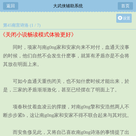
返回
大武侠辅助系统
首页
设置
第45南宫诗洛 (1 / 7)
关灯
《关闭小说畅读模式体验更好》
大
中
同时，项家与南g0ng家和安家向来不对付，血通天没事
小
的时候，他们自然不会发生什麽事，就算有矛盾亦是不会将
其放在明面上来。
可如今血通天重伤闭关，也不知什麽时候才能出来，於
是，三家的矛盾渐渐激化，甚至已经摆在了明面上了。
项春秋仗着血凌云的撑腰，对南g0ng擎和安浩然两人不
断步步紧b，这让南g0ng家和安家不得不联合起来与其对抗。
而安鱼俢见此，又将自己喜欢南g0ng诗洛的事情提了出