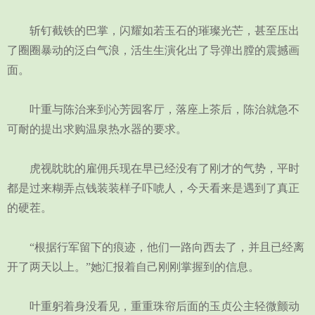
斩钉截铁的巴掌，闪耀如若玉石的璀璨光芒，甚至压出
了圈圈暴动的泛白气浪，活生生演化出了导弹出膛的震撼画
面。
叶重与陈治来到沁芳园客厅，落座上茶后，陈治就急不
可耐的提出求购温泉热水器的要求。
虎视眈眈的雇佣兵现在早已经没有了刚才的气势，平时
都是过来糊弄点钱装装样子吓唬人，今天看来是遇到了真正
的硬茬。
“根据行军留下的痕迹，他们一路向西去了，并且已经离
开了两天以上。”她汇报着自己刚刚掌握到的信息。
叶重躬着身没看见，重重珠帘后面的玉贞公主轻微颤动