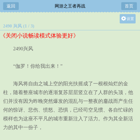
返回
网游之王者再战
首页
设置
2490 兴风 (1 / 3)
关灯
《关闭小说畅读模式体验更好》
大
中
2490兴风
小
“伽罗！你给我出来！”
海风将自由之城上空的阳光扶摇成了一根根灿烂的金
柱，随着整座城市的逐渐复苏层层竖立在了人群的头顶，他
们并没有因为昨晚突然爆发的混乱与一整夜的鏖战而产生任
何的惊讶、悲伤、愤怒、恐惧，已经司空见惯、各自忙碌的
模样也为这座不平凡的城市重新注入了活力。作为其全新活
力的其中一份子，