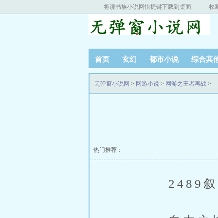
将读书族小说网快捷键下载到桌面
收
首页
玄幻
都市小说
综合其
无弹窗小说网
>
网游小说
>
网游之王者再战
>
热门推荐：
2489叙