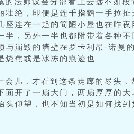
法师议会分部看上去远不如段
丽壮绝，即便是连千指鹤一手拉扯
几座连在一起的简陋小屋也在昨夜
一半，另外一半也都附带着各种不
顶与崩毁的墙壁在罗卡利昂·诺曼
是烧焦或是冰冻的痕迹也
儿，才看到这条走廊的尽头，
下面开了一扇大门，两扇厚厚的大
抬头仰望，也不知当初是如何找到