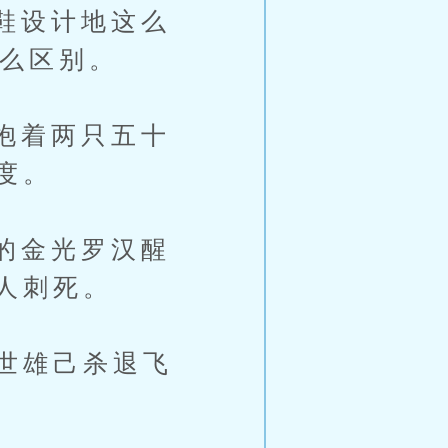
鞋设计地这么
什么区别。
抱着两只五十
度。
的金光罗汉醒
人刺死。
世雄己杀退飞