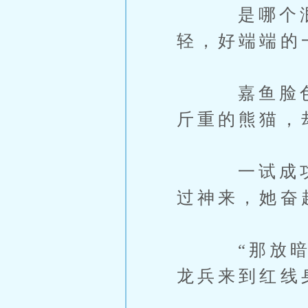
是哪个泯灭
轻，好端端的
嘉鱼脸色一
斤重的熊猫，
一试成功，
过神来，她奋
“那放暗箭
龙兵来到红线