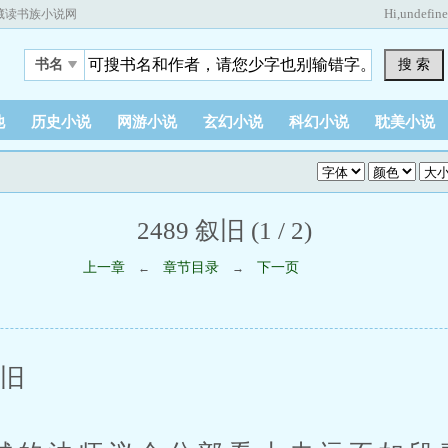
Hi,
undefin
藏读书族小说网
搜 索
书名
他
历史小说
网游小说
玄幻小说
科幻小说
耽美小说
2489 叙旧 (1 / 2)
上一章
章节目录
下一页
←
→
旧