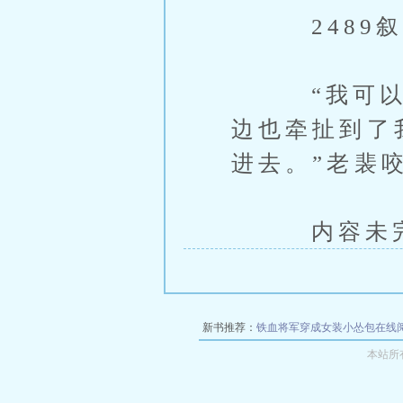
2489叙
“我可以把
边也牵扯到了
进去。”老裴
内容未完，
新书推荐：
铁血将军穿成女装小怂包在线
本站所