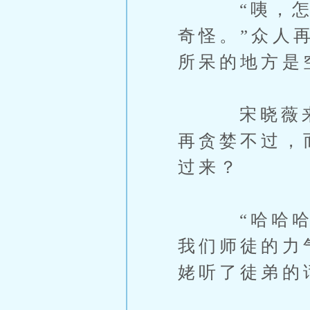
“咦，怎么
奇怪。”众人
所呆的地方是
宋晓薇来的
再贪婪不过，
过来？
“哈哈哈，
我们师徒的力
姥听了徒弟的