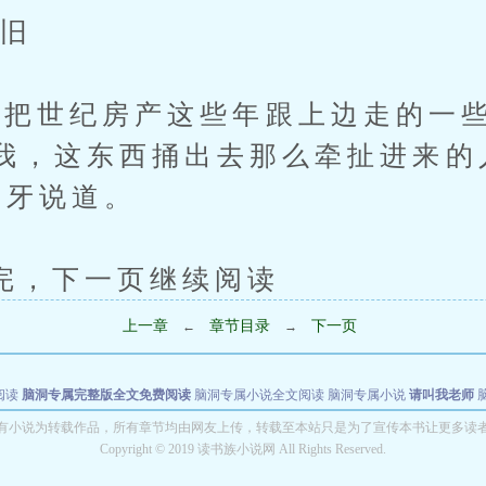
旧
世纪房产这些年跟上边走的一些
我，这东西捅出去那么牵扯进来的
咬牙说道。
下一页继续阅读
上一章
章节目录
下一页
←
→
阅读
脑洞专属完整版全文免费阅读
脑洞专属小说全文阅读
脑洞专属小说
请叫我老师
世者
穿书第一天就结婚小说全文阅读
有小说为转载作品，所有章节均由网友上传，转载至本站只是为了宣传本书让更多读
Copyright © 2019 读书族小说网 All Rights Reserved.