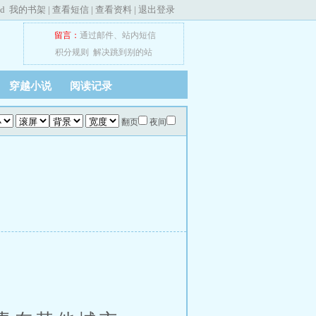
ed
我的书架
|
查看短信
|
查看资料
|
退出登录
留言：
通过邮件
、
站内短信
积分规则
解决跳到别的站
穿越小说
阅读记录
翻页
夜间