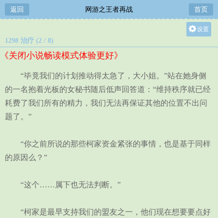
返回
网游之王者再战
首页
设置
1298 治疗 (2 / 8)
关灯
《关闭小说畅读模式体验更好》
大
中
“毕竟我们的计划推动得太急了，大小姐。”站在她身侧
小
的一名抱着光板的女秘书随后低声回答道：“维持秩序就已经
耗费了我们所有的精力，我们无法再保证其他的位置不出问
题了。”
“你之前所说的那些柯家资金紧张的事情，也是基于同样
的原因么？”
“这个……属下也无法判断。”
“柯家是最早支持我们的盟友之一，他们现在想要要点好