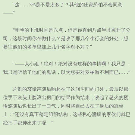
“这……3%是不是太多了？其他的庄家恐怕不会同意
——”
“昨晚的下班时间是六点，但是你直到八点半才离开了公
司，这段时间你在做什么？是收了那几个小行会的好处，想
要往他们的名单里加上几个名字对不对？”
“——大小姐！绝对！绝对没有这样的事情啊！我只是，
我只是听信了他们的鬼话，以为您要对罗柏游不利而已……”
片刻的哀嚎声随后响起在了这间房间的门外，最后以那
位手下灰头土脸滚出房门的结果作为结束，收起了怒火的楼
语殇随后也长出了一口气，同时将自己丢在了身后的靠坐
上：“还没有真正稳定组织结构，这些私心满腹的家伙们就已
经把手都伸出来了呢。”