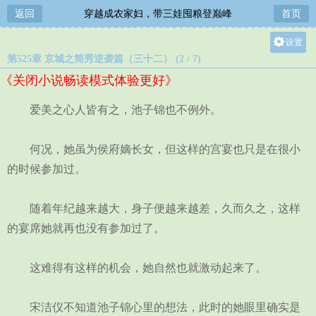
返回
穿越成农家妇，带三娃囤粮登巅峰
首页
设置
第525章 京城之简秀逆袭篇（三十二） (2 / 7)
关灯
《关闭小说畅读模式体验更好》
大
中
爱美之心人皆有之，池子锦也不例外。
小
何况，她虽为侯府嫡长女，但这样的宫宴也只是在很小
的时候参加过。
随着年纪越来越大，身子便越来越差，久而久之，这样
的宴席她就再也没有参加过了。
这难得有这样的机会，她自然也就激动起来了。
宋洁仪不知道池子锦心里的想法，此时的她眼里确实是