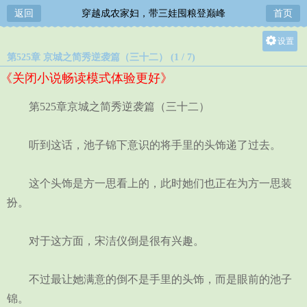
返回
穿越成农家妇，带三娃囤粮登巅峰
首页
设置
第525章 京城之简秀逆袭篇（三十二） (1 / 7)
关灯
《关闭小说畅读模式体验更好》
大
中
第525章京城之简秀逆袭篇（三十二）
小
听到这话，池子锦下意识的将手里的头饰递了过去。
这个头饰是方一思看上的，此时她们也正在为方一思装
扮。
对于这方面，宋洁仪倒是很有兴趣。
不过最让她满意的倒不是手里的头饰，而是眼前的池子
锦。