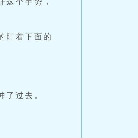
好这个手势，
的盯着下面的
冲了过去。