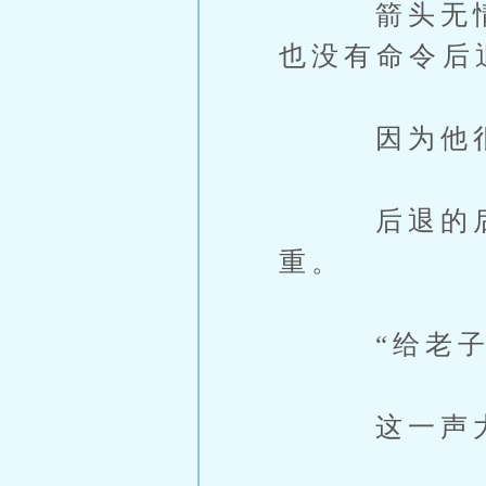
箭头无情的
也没有命令后
因为他很清
后退的后果
重。
“给老子冲
这一声大喊