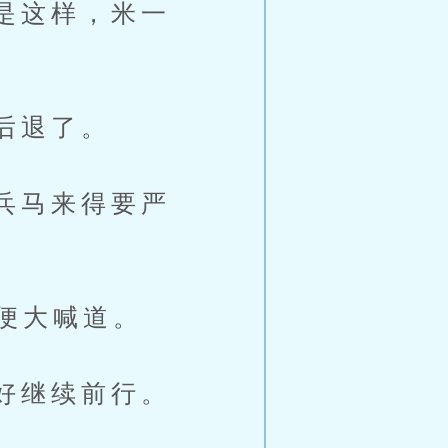
是这样，米一
后退了。
兵马来得要严
便大喊道。
好继续前行。