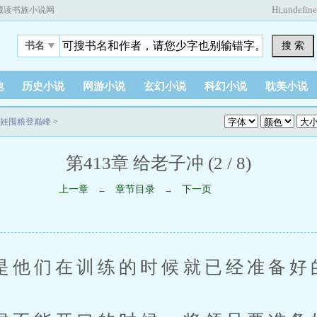
Hi,
undefin
藏读书族小说网
搜 索
书名
他
历史小说
网游小说
玄幻小说
科幻小说
耽美小说
娃囤粮登巅峰
>
第413章 给老子冲 (2 / 8)
上一章
章节目录
下一页
←
→
们在训练的时候就已经准备好