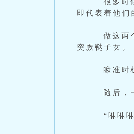
很多时候不
即代表着他们
做这两个动
突厥鞑子女。
瞅准时机，
随后，一连
“咻咻咻...