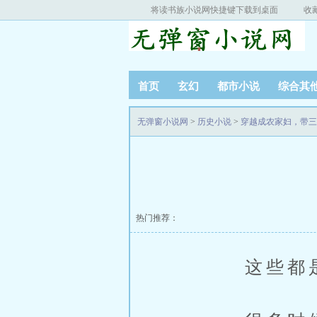
将读书族小说网快捷键下载到桌面
收
首页
玄幻
都市小说
综合其
无弹窗小说网
>
历史小说
>
穿越成农家妇，带三
热门推荐：
这些都是他