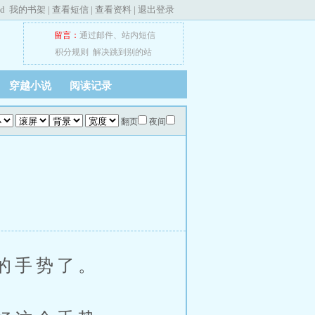
ed
我的书架
|
查看短信
|
查看资料
|
退出登录
留言：
通过邮件
、
站内短信
积分规则
解决跳到别的站
穿越小说
阅读记录
翻页
夜间
的手势了。