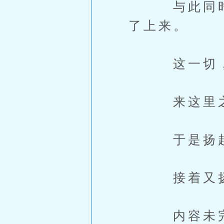
与此同时，
了上来。
这一切，都
来这里之前
于是扬起自
接着又扬起自
内容未完，