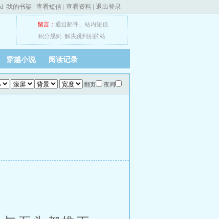
ed
我的书架
|
查看短信
|
查看资料
|
退出登录
留言：
通过邮件
、
站内短信
积分规则
解决跳到别的站
穿越小说
阅读记录
翻页
夜间