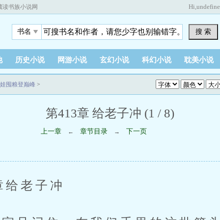
Hi,
undefin
藏读书族小说网
搜 索
书名
他
历史小说
网游小说
玄幻小说
科幻小说
耽美小说
娃囤粮登巅峰
>
第413章 给老子冲 (1 / 8)
上一章
章节目录
下一页
←
→
给老子冲