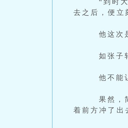
“到时大家
去之后，便立
他这次是埋
如张子轩说
他不能让这
果然，简明
着前方冲了出去.