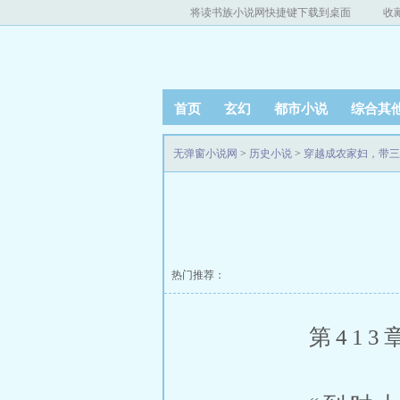
将读书族小说网快捷键下载到桌面
收
首页
玄幻
都市小说
综合其
无弹窗小说网
>
历史小说
>
穿越成农家妇，带三
热门推荐：
第413章