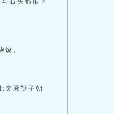
与石头都推下
柴烧。
批突厥鞑子朝