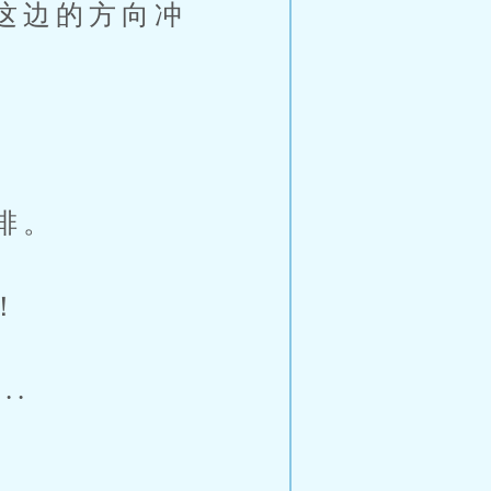
这边的方向冲
排。
！
.