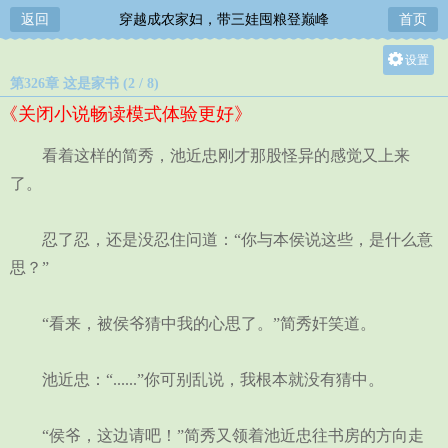
返回
穿越成农家妇，带三娃囤粮登巅峰
首页
设置
第326章 这是家书 (2 / 8)
关灯
《关闭小说畅读模式体验更好》
大
中
看着这样的简秀，池近忠刚才那股怪异的感觉又上来
小
了。
忍了忍，还是没忍住问道：“你与本侯说这些，是什么意
思？”
“看来，被侯爷猜中我的心思了。”简秀奸笑道。
池近忠：“......”你可别乱说，我根本就没有猜中。
“侯爷，这边请吧！”简秀又领着池近忠往书房的方向走