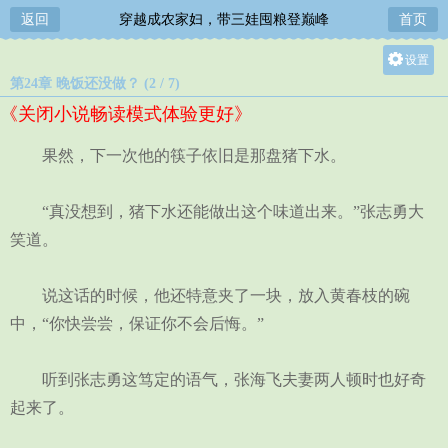
返回
穿越成农家妇，带三娃囤粮登巅峰
首页
设置
第24章 晚饭还没做？ (2 / 7)
关灯
《关闭小说畅读模式体验更好》
大
中
果然，下一次他的筷子依旧是那盘猪下水。
小
“真没想到，猪下水还能做出这个味道出来。”张志勇大
笑道。
说这话的时候，他还特意夹了一块，放入黄春枝的碗
中，“你快尝尝，保证你不会后悔。”
听到张志勇这笃定的语气，张海飞夫妻两人顿时也好奇
起来了。