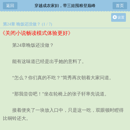
返回
穿越成农家妇，带三娃囤粮登巅峰
首页
设置
第24章 晚饭还没做？ (1 / 7)
关灯
《关闭小说畅读模式体验更好》
大
中
第24章晚饭还没做？
小
能有这味道已经是出乎她的意料了。
“怎么？你们真的不吃？”简秀再次朝着大家问道。
“那我尝尝吧！”坐在轮椅上的张子轩率先说道。
接着便夹了一块放入口中，只是这一吃，双眼顿时瞪得
比铜铃还大。