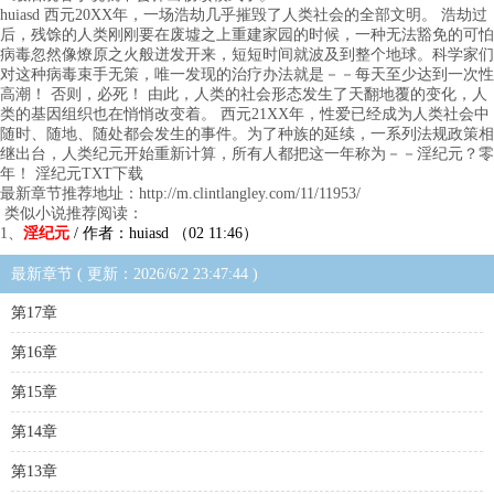
huiasd 西元20XX年，一场浩劫几乎摧毁了人类社会的全部文明。 浩劫过
后，残馀的人类刚刚要在废墟之上重建家园的时候，一种无法豁免的可怕
病毒忽然像燎原之火般迸发开来，短短时间就波及到整个地球。科学家们
对这种病毒束手无策，唯一发现的治疗办法就是－－每天至少达到一次性
高潮！ 否则，必死！ 由此，人类的社会形态发生了天翻地覆的变化，人
类的基因组织也在悄悄改变着。 西元21XX年，性爱已经成为人类社会中
随时、随地、随处都会发生的事件。为了种族的延续，一系列法规政策相
继出台，人类纪元开始重新计算，所有人都把这一年称为－－淫纪元？零
年！ 淫纪元TXT下载
最新章节推荐地址：http://m.clintlangley.com/11/11953/
类似小说推荐阅读：
1、
淫纪元
/ 作者：huiasd （02 11:46）
最新章节 ( 更新：2026/6/2 23:47:44 )
第17章
第16章
第15章
第14章
第13章