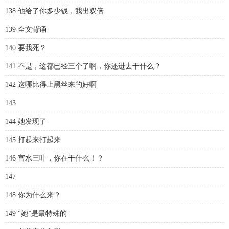
138 他给了你多少钱，我出双倍
139 全文背诵
140 要我死？
141 不是，这都已经三个了啊，你还进去干什么？
142 这哪比得上黑丝来的好啊
143
144 她发现了
145 打起来打起来
146 宫水三叶，你在干什么！？
147
148 你为什么来？
149 “她”是最特殊的