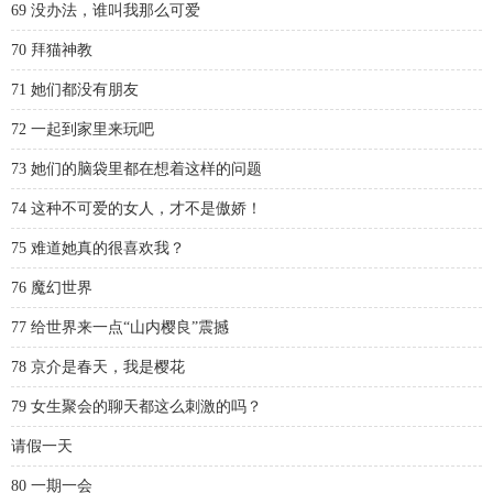
69 没办法，谁叫我那么可爱
70 拜猫神教
71 她们都没有朋友
72 一起到家里来玩吧
73 她们的脑袋里都在想着这样的问题
74 这种不可爱的女人，才不是傲娇！
75 难道她真的很喜欢我？
76 魔幻世界
77 给世界来一点“山内樱良”震撼
78 京介是春天，我是樱花
79 女生聚会的聊天都这么刺激的吗？
请假一天
80 一期一会