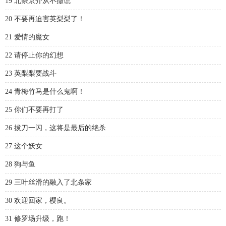
19 北条京介从不撒谎
20 不要再迫害英梨梨了！
21 爱情的魔女
22 请停止你的幻想
23 英梨梨要战斗
24 青梅竹马是什么鬼啊！
25 你们不要再打了
26 拔刀一闪，这将是最后的绝杀
27 这个妖女
28 狗与鱼
29 三叶丝滑的融入了北条家
30 欢迎回家，樱良。
31 修罗场升级，跑！