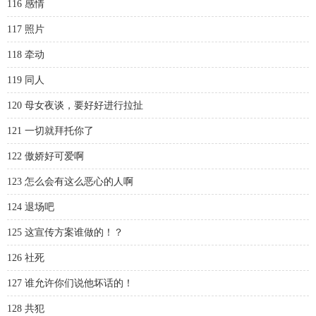
116 感情
117 照片
118 牵动
119 同人
120 母女夜谈，要好好进行拉扯
121 一切就拜托你了
122 傲娇好可爱啊
123 怎么会有这么恶心的人啊
124 退场吧
125 这宣传方案谁做的！？
126 社死
127 谁允许你们说他坏话的！
128 共犯