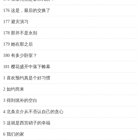
176 这是，最后的交换了
177 避灾演习
178 那并不是永别
179 她在那之后
180 有多少卧室？
181 樱花盛开中落下帷幕
1 喜欢预约真是个好习惯
2 如约而来
3 得到填补的空白
4 北条京介从不否认自己的贪心
5 这就是西宫硝子的幸福
6 我们的家