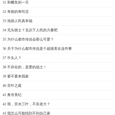
31 和樱良的一天
32 奇葩的寿司店
33 池袋人民真幸福
34 无头骑士？见识下人民的力量吧
35 为什么都市传说会那么可爱？
36 关于为什么都市传说是个超级美女这件事
37 牛头人？
38 不存在的，是爱的战士！
39 要不要来我家
40 言叶之庭
41 奥寺美纪
42 我，宫水三叶，不良老大？
43 我怎么可能找到不到自己家