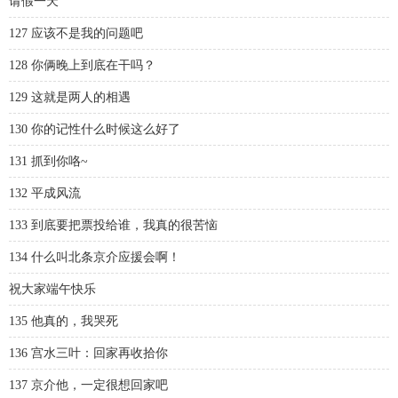
请假一天
127 应该不是我的问题吧
128 你俩晚上到底在干吗？
129 这就是两人的相遇
130 你的记性什么时候这么好了
131 抓到你咯~
132 平成风流
133 到底要把票投给谁，我真的很苦恼
134 什么叫北条京介应援会啊！
祝大家端午快乐
135 他真的，我哭死
136 宫水三叶：回家再收拾你
137 京介他，一定很想回家吧