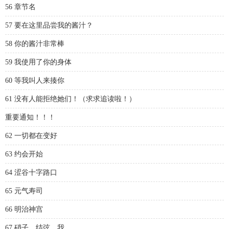
56 章节名
57 要在这里品尝我的酱汁？
58 你的酱汁非常棒
59 我使用了你的身体
60 等我叫人来揍你
61 没有人能拒绝她们！（求求追读啦！）
重要通知！！！
62 一切都在变好
63 约会开始
64 涩谷十字路口
65 元气寿司
66 明治神宫
67 硝子，结弦，我