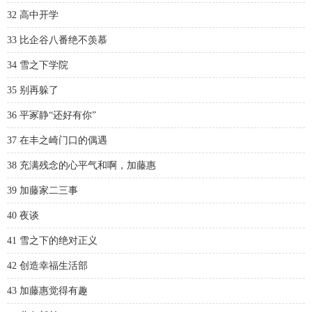
32 高中开学
33 比企谷八番绝不羡慕
34 雪之下学院
35 别再躲了
36 平冢静“还好有你”
37 在丰之崎门口的偶遇
38 充满残念的心平气和啊，加藤惠
39 加藤家二三事
40 夜谈
41 雪之下的绝对正义
42 创造幸福生活部
43 加藤惠觉得有趣