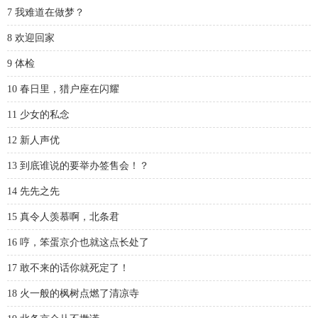
7 我难道在做梦？
8 欢迎回家
9 体检
10 春日里，猎户座在闪耀
11 少女的私念
12 新人声优
13 到底谁说的要举办签售会！？
14 先先之先
15 真令人羡慕啊，北条君
16 哼，笨蛋京介也就这点长处了
17 敢不来的话你就死定了！
18 火一般的枫树点燃了清凉寺