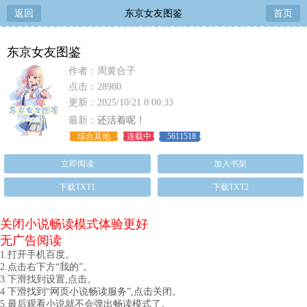
返回
东京女友图鉴
首页
东京女友图鉴
作者：周黄合子
点击：28980
更新：2025/10/21 0:00:33
最新：
还活着呢！
综合其他
连载中
5611518
立即阅读
加入书架
下载TXT1
下载TXT2
关闭小说畅读模式体验更好
无广告阅读
1.打开手机百度。
2.点击右下方“我的”。
3.下滑找到设置,点击。
4.下滑找到“网页小说畅读服务”,点击关闭。
5.最后观看小说就不会弹出畅读模式了。