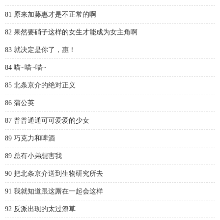
81 原来加藤惠才是不正常的啊
82 果然要硝子这样的女生才能成为女主角啊
83 就决定是你了，惠！
84 喵~喵~喵~
85 北条京介的绝对正义
86 蒲公英
87 普普通通可可爱爱的少女
89 巧克力和啤酒
89 总有小弟想害我
90 把北条京介送到生物研究所去
91 我就知道跟这厮在一起会这样
92 反派出现的太过潦草