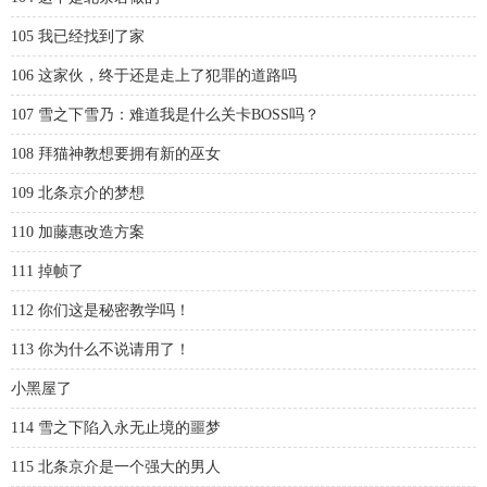
105 我已经找到了家
106 这家伙，终于还是走上了犯罪的道路吗
107 雪之下雪乃：难道我是什么关卡BOSS吗？
108 拜猫神教想要拥有新的巫女
109 北条京介的梦想
110 加藤惠改造方案
111 掉帧了
112 你们这是秘密教学吗！
113 你为什么不说请用了！
小黑屋了
114 雪之下陷入永无止境的噩梦
115 北条京介是一个强大的男人