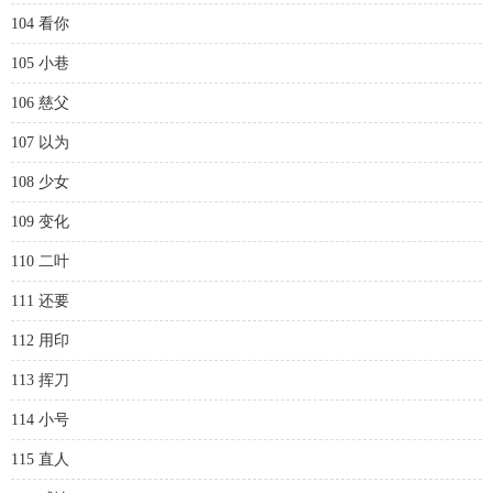
104 看你
105 小巷
106 慈父
107 以为
108 少女
109 变化
110 二叶
111 还要
112 用印
113 挥刀
114 小号
115 直人