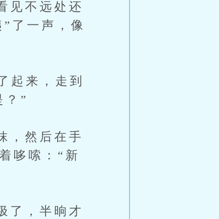
看见不远处还
咦”了一声，像
了起来，走到
是？”
抹，然后在手
打着哆嗦：“新
极了，半晌才