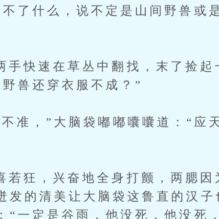
明不了什么，说不定是山间野兽或
快速在草丛中翻找，末了捡起
“野兽还穿衣服不成？”
准，”大脑袋嘟嘟囔囔道：“应天
狂，兴奋地全身打颤，两腮因
迸发的清美让大脑袋这鲁直的汉子
：“一定是谷雨，他没死，他没死