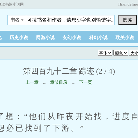
Hi,
undefin
藏读书族小说网
搜 索
书名
他
历史小说
网游小说
玄幻小说
科幻小说
耽美小说
第四百九十二章 踪迹 (2 / 4)
上一章
章节目录
下一页
←
→
：“他们从昨夜开始找，进度自
想必已找到了下游。”