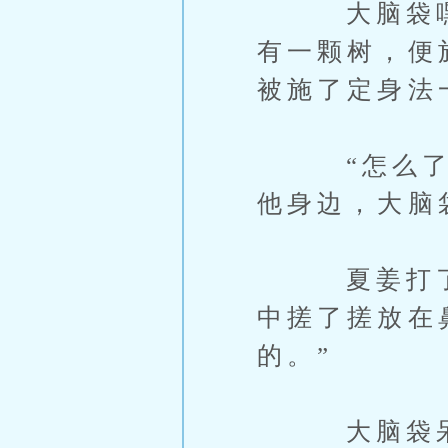
大脑袋嘿嘿
有一颗树，便
被施了定身法
“怎么了？
他身边，大脑袋
夏姜打了个
中搓了搓放在鼻
的。”
大脑袋呆愣