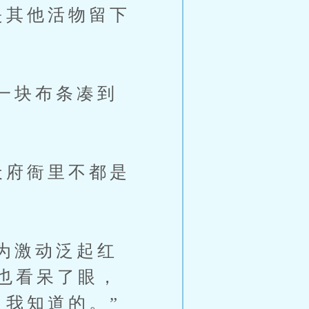
是其他活物留下
一块布条凑到
府衙里不都是
为激动泛起红
也看呆了眼，
，我知道的。”