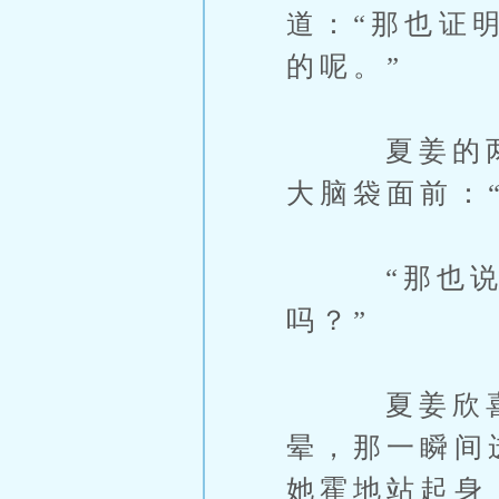
道：“那也证
的呢。”
夏姜的两手
大脑袋面前：
“那也说不
吗？”
夏姜欣喜若
晕，那一瞬间
她霍地站起身