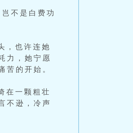
岂不是白费功
头，也许连她
耗力，她宁愿
痛苦的开始。
倚在一颗粗壮
言不逊，冷声