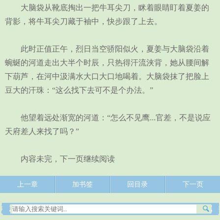
大脑袋从靴底掏出一把牛耳尖刀，眯着眼睛盯着夏姜的
背影，将牛耳尖刀藏于袖中，快步跟了上去。
此时正值正午，烈日当空骄阳似火，夏姜与大脑袋沿着
蜿蜒的河道走出大半个时辰，只热得汗流浃背，她从腰间解
下葫芦，在河中汲满水大口大口地喝着。大脑袋抹了把脸上
豆大的汗珠：“这么找下去可不是个办法。”
他望着远处渐宽的河道：“怎么不见鹰...官差，不是说应
天府差人来找了吗？”
内容未完，下一页继续阅读
上一章
加书签
回目录
下一页