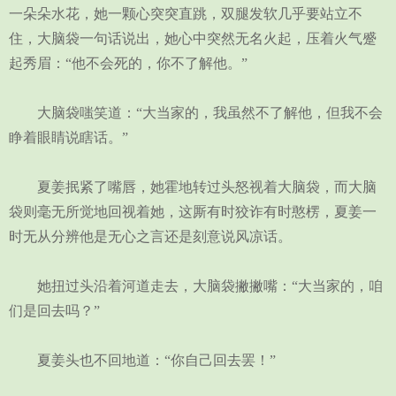
一朵朵水花，她一颗心突突直跳，双腿发软几乎要站立不
住，大脑袋一句话说出，她心中突然无名火起，压着火气蹙
起秀眉：“他不会死的，你不了解他。”
大脑袋嗤笑道：“大当家的，我虽然不了解他，但我不会
睁着眼睛说瞎话。”
夏姜抿紧了嘴唇，她霍地转过头怒视着大脑袋，而大脑
袋则毫无所觉地回视着她，这厮有时狡诈有时憨楞，夏姜一
时无从分辨他是无心之言还是刻意说风凉话。
她扭过头沿着河道走去，大脑袋撇撇嘴：“大当家的，咱
们是回去吗？”
夏姜头也不回地道：“你自己回去罢！”