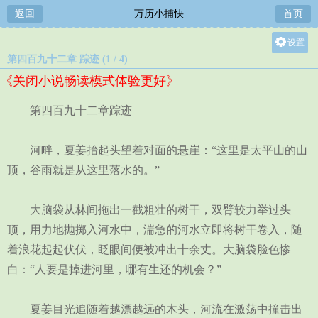
返回
万历小捕快
首页
设置
第四百九十二章 踪迹 (1 / 4)
关灯
《关闭小说畅读模式体验更好》
大
中
第四百九十二章踪迹
小
河畔，夏姜抬起头望着对面的悬崖：“这里是太平山的山
顶，谷雨就是从这里落水的。”
大脑袋从林间拖出一截粗壮的树干，双臂较力举过头
顶，用力地抛掷入河水中，湍急的河水立即将树干卷入，随
着浪花起起伏伏，眨眼间便被冲出十余丈。大脑袋脸色惨
白：“人要是掉进河里，哪有生还的机会？”
夏姜目光追随着越漂越远的木头，河流在激荡中撞击出