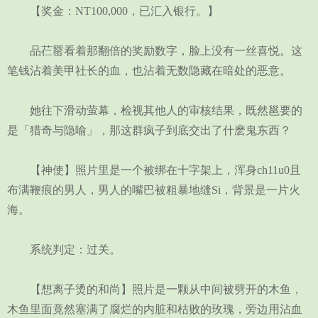
【奖金：NT100,000，已汇入银行。】
品芢罂看着那翻倍的奖励数字，脸上没有一丝喜悦。这
笔钱沾着美甲社长的血，也沾着无数隐藏在暗处的恶意。
她往下滑动萤幕，检视其他人的审核结果，既然邕要的
是「猎奇与隐喻」，那这群疯子到底交出了什麽鬼东西？
【神使】照片里是一个被绑在十字架上，浑身ch11u0且
布满鞭痕的男人，男人的嘴巴被粗暴地缝Si，背景是一片火
海。
系统判定：过关。
【想离子烫的和尚】照片是一颗从中间被劈开的木鱼，
木鱼里面竟然塞满了腐烂的内脏和枯败的玫瑰，旁边用沾血