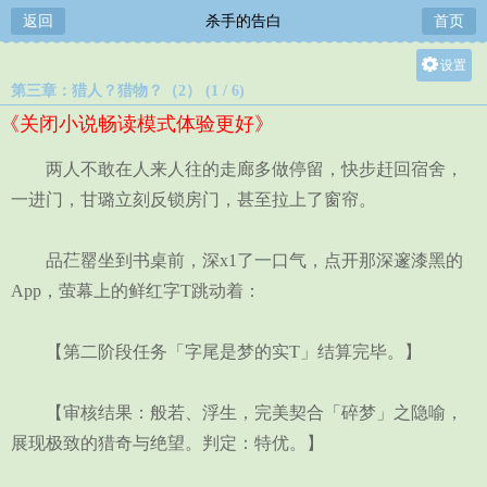
返回
杀手的告白
首页
设置
第三章：猎人？猎物？（2） (1 / 6)
关灯
《关闭小说畅读模式体验更好》
大
中
两人不敢在人来人往的走廊多做停留，快步赶回宿舍，
小
一进门，甘璐立刻反锁房门，甚至拉上了窗帘。
品芢罂坐到书桌前，深x1了一口气，点开那深邃漆黑的
App，萤幕上的鲜红字T跳动着：
【第二阶段任务「字尾是梦的实T」结算完毕。】
【审核结果：般若、浮生，完美契合「碎梦」之隐喻，
展现极致的猎奇与绝望。判定：特优。】