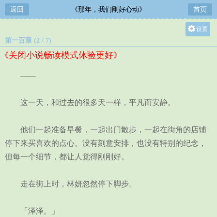
返回
《那年，我们刚好心动》
首页
设置
第一百章 (2 / 7)
关灯
《关闭小说畅读模式体验更好》
大
中
——
小
这一天，和过去的很多天一样，平凡而安静。
他们一起准备早餐，一起出门散步，一起在街角的店铺
停下来买喜欢的点心。没有刻意安排，也没有特别的纪念，
但每一个细节，都让人觉得刚刚好。
走在街上时，林妍忽然停下脚步。
「泽泽。」