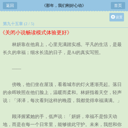
返回
《那年，我们刚好心动》
首页
设置
第九十五章 (2 / 5)
关灯
《关闭小说畅读模式体验更好》
大
中
林妍靠在他肩上，心里充满踏实感。平凡的生活，是最
小
长久的幸福；细水长流的日子，是Ai的真实写照。
——
傍晚，他们坐在屋顶，看着城市的灯火逐渐亮起。落日
的余晖映照在他们脸上，温暖而柔和。林妍指着天空，轻声
说：「泽泽，每次看到这样的晚霞，我都觉得幸福满满。」
顾泽握紧她的手，低声说：「妍妍，幸福不是惊天动
地，而是在每一个日常里，能够彼此守护。未来，我想和你