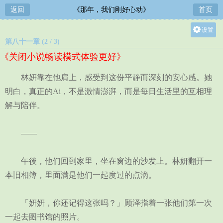
返回
《那年，我们刚好心动》
首页
设置
第八十一章 (2 / 3)
关灯
《关闭小说畅读模式体验更好》
大
中
林妍靠在他肩上，感受到这份平静而深刻的安心感。她
小
明白，真正的Ai，不是激情澎湃，而是每日生活里的互相理
解与陪伴。
——
午後，他们回到家里，坐在窗边的沙发上。林妍翻开一
本旧相簿，里面满是他们一起度过的点滴。
「妍妍，你还记得这张吗？」顾泽指着一张他们第一次
一起去图书馆的照片。