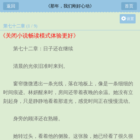
返回
《那年，我们刚好心动》
首页
设置
第七十二章 (1 / 9)
关灯
《关闭小说畅读模式体验更好》
大
中
第七十二章：日子还在继续
小
清晨的光依旧准时来到。
窗帘微微透出一条光线，落在地板上，像是一条细细的
时间痕迹。林妍醒来时，房间还带着夜晚的余温。她没有立
刻起身，只是静静地看着那道光，感觉时间正在慢慢流动。
身旁的顾泽还在熟睡。
她转过头，看着他的侧脸。这张脸，她已经看了很久很