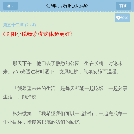
返回
《那年，我们刚好心动》
首页
设置
第五十二章 (2 / 4)
关灯
《关闭小说畅读模式体验更好》
大
中
——
小
那天下午，他们去了熟悉的公园，坐在长椅上讨论未
来。yAn光透过树叶洒下，微风轻拂，气氛安静而温暖。
「我希望未来的生活，是每天都能一起吃饭，一起分享
生活。」顾泽说。
林妍微笑：「我希望我们可以一起旅行，一起完成每一
个小目标，慢慢累积属於我们的回忆。」