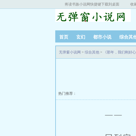
将读书族小说网快捷键下载到桌面
收
首页
玄幻
都市小说
综合其
无弹窗小说网
>
综合其他
>
《那年，我们刚好心
热门推荐：
——