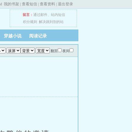
ed
我的书架
|
查看短信
|
查看资料
|
退出登录
留言：
通过邮件
、
站内短信
积分规则
解决跳到别的站
穿越小说
阅读记录
翻页
夜间