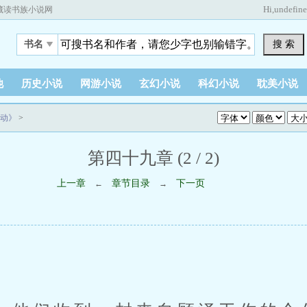
Hi,
undefin
藏读书族小说网
搜 索
书名
他
历史小说
网游小说
玄幻小说
科幻小说
耽美小说
动》
>
第四十九章 (2 / 2)
上一章
章节目录
下一页
←
→