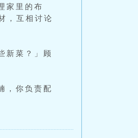
理家里的布
材，互相讨论
些新菜？」顾
腩，你负责配