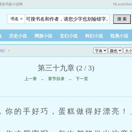
Hi,
undefin
藏读书族小说网
搜 索
书名
他
历史小说
网游小说
玄幻小说
科幻小说
耽美小说
动》
>
第三十九章 (2 / 3)
上一章
章节目录
下一页
←
→
的手好巧，蛋糕做得好漂亮！