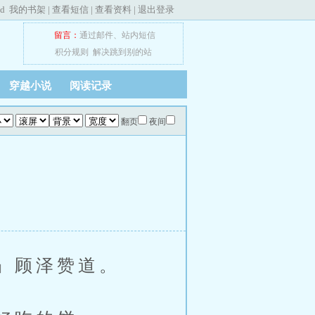
ed
我的书架
|
查看短信
|
查看资料
|
退出登录
留言：
通过邮件
、
站内短信
积分规则
解决跳到别的站
穿越小说
阅读记录
翻页
夜间
」顾泽赞道。