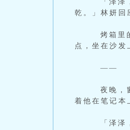
「泽泽，你
乾。」林妍回
烤箱里的香
点，坐在沙发
——
夜晚，窗外
着他在笔记本
「泽泽，你