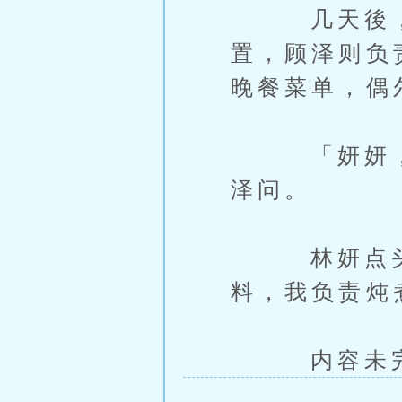
几天後，他
置，顾泽则负
晚餐菜单，偶
「妍妍，你
泽问。
林妍点头：
料，我负责炖
内容未完，