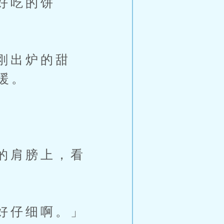
好吃的饼
刚出炉的甜
暖。
的肩膀上，看
好仔细啊。」