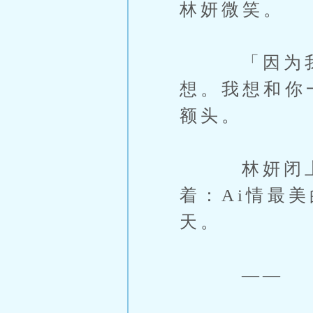
林妍微笑。
「因为我希
想。我想和你
额头。
林妍闭上眼
着：Ai情最
天。
——