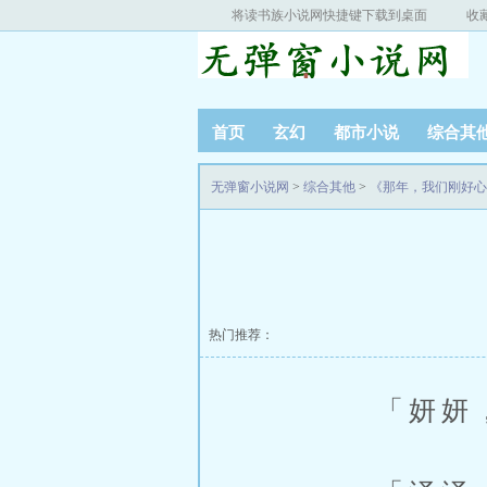
将读书族小说网快捷键下载到桌面
收
首页
玄幻
都市小说
综合其
无弹窗小说网
>
综合其他
>
《那年，我们刚好心
热门推荐：
「妍妍，你