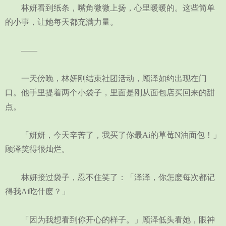
林妍看到纸条，嘴角微微上扬，心里暖暖的。这些简单
的小事，让她每天都充满力量。
——
一天傍晚，林妍刚结束社团活动，顾泽如约出现在门
口。他手里提着两个小袋子，里面是刚从面包店买回来的甜
点。
「妍妍，今天辛苦了，我买了你最Ai的草莓N油面包！」
顾泽笑得很灿烂。
林妍接过袋子，忍不住笑了：「泽泽，你怎麽每次都记
得我Ai吃什麽？」
「因为我想看到你开心的样子。」顾泽低头看她，眼神