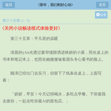
返回
《那年，我们刚好心动》
首页
设置
第三十五章 (1 / 3)
关灯
《关闭小说畅读模式体验更好》
大
中
第三十五章：平凡里的温暖
小
清晨的yAn光透过窗帘缝隙洒进林妍的小屋，照在桌上的
书本和笔记本上，也照在她微微皱着眉头专心看书的脸上。
顾泽已经出门去实习，但留下了纸条在桌上，上面写
着：
「妍妍，早安！今天记得喝水，多吃点早餐。下班後我
去接你，一起去吃你最Ai的面包店。」