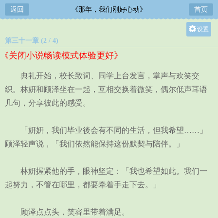
返回
《那年，我们刚好心动》
首页
设置
第三十一章 (2 / 4)
关灯
《关闭小说畅读模式体验更好》
大
中
典礼开始，校长致词、同学上台发言，掌声与欢笑交
小
织。林妍和顾泽坐在一起，互相交换着微笑，偶尔低声耳语
几句，分享彼此的感受。
「妍妍，我们毕业後会有不同的生活，但我希望……」
顾泽轻声说，「我们依然能保持这份默契与陪伴。」
林妍握紧他的手，眼神坚定：「我也希望如此。我们一
起努力，不管在哪里，都要牵着手走下去。」
顾泽点点头，笑容里带着满足。