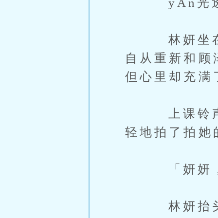
yAn光透
林妍坐在位
自从重新和顾
但心里却充满
上课铃声响
轻地拍了拍她
「妍妍，午
林妍抬头，