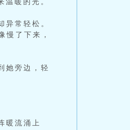
来温暖的光。
却异常轻松。
像慢了下来，
到她旁边，轻
阵暖流涌上