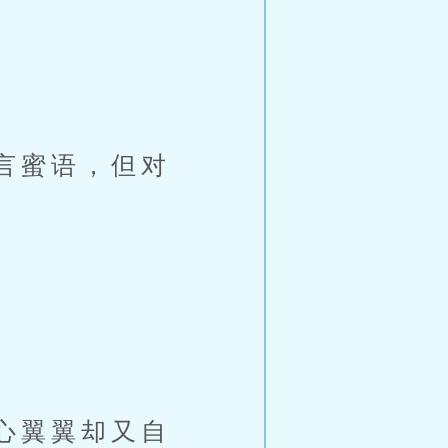
言蜜语，但对
心翼翼却又自