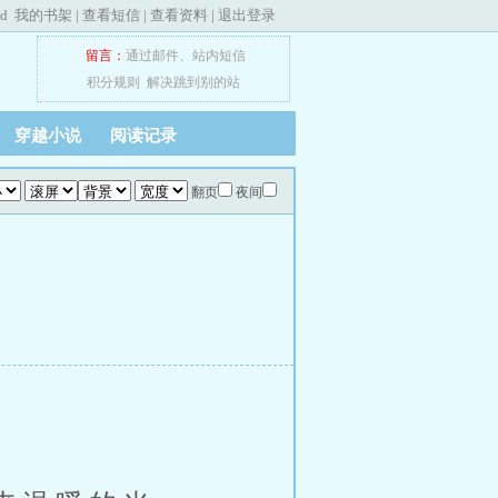
ed
我的书架
|
查看短信
|
查看资料
|
退出登录
留言：
通过邮件
、
站内短信
积分规则
解决跳到别的站
穿越小说
阅读记录
翻页
夜间