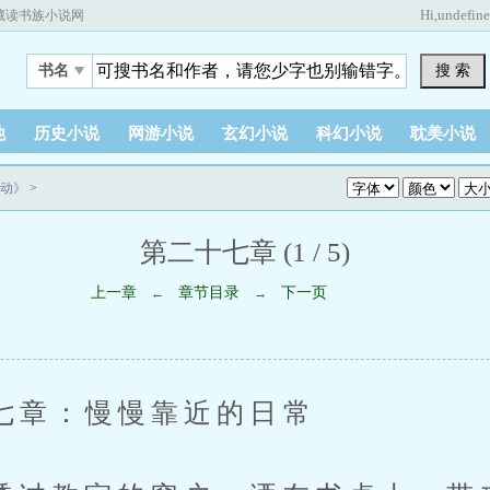
Hi,
undefin
藏读书族小说网
搜 索
书名
他
历史小说
网游小说
玄幻小说
科幻小说
耽美小说
动》
>
第二十七章 (1 / 5)
上一章
章节目录
下一页
←
→
：慢慢靠近的日常