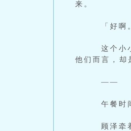
来。
「好啊。
这个小小的
他们而言，却
——
午餐时间，
顾泽牵着林