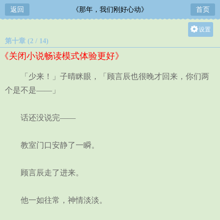
返回
《那年，我们刚好心动》
首页
设置
第十章 (2 / 14)
关灯
《关闭小说畅读模式体验更好》
大
中
「少来！」子晴眯眼，「顾言辰也很晚才回来，你们两
小
个是不是——」
话还没说完——
教室门口安静了一瞬。
顾言辰走了进来。
他一如往常，神情淡淡。