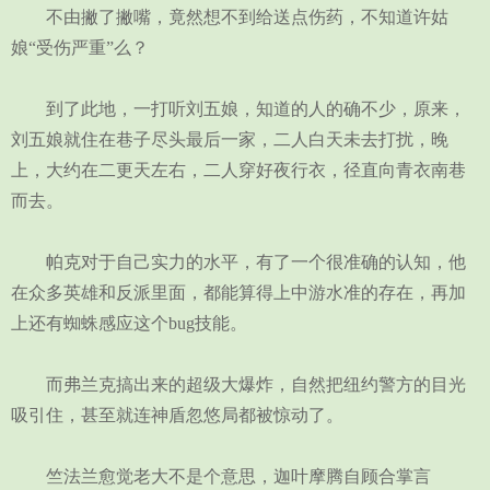
不由撇了撇嘴，竟然想不到给送点伤药，不知道许姑
娘“受伤严重”么？
到了此地，一打听刘五娘，知道的人的确不少，原来，
刘五娘就住在巷子尽头最后一家，二人白天未去打扰，晚
上，大约在二更天左右，二人穿好夜行衣，径直向青衣南巷
而去。
帕克对于自己实力的水平，有了一个很准确的认知，他
在众多英雄和反派里面，都能算得上中游水准的存在，再加
上还有蜘蛛感应这个bug技能。
而弗兰克搞出来的超级大爆炸，自然把纽约警方的目光
吸引住，甚至就连神盾忽悠局都被惊动了。
竺法兰愈觉老大不是个意思，迦叶摩腾自顾合掌言