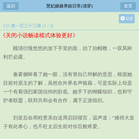
返回
慧妃娘娘养娃日常(清穿)
首页
设置
133 第一百三十三章 (1 / 3)
关灯
《关闭小说畅读模式体验更好》
大
中
顾清衍慢悠悠的放下手里的面，抬了抬帽檐，一双凤眸
小
利芒必露。
秦雾侧眸看了她一眼，没有替自己辩解的意思，根据她
目前对原主的了解，虽然在外界名声狼藉，可是实际上却是
一个有着强烈家国信仰的卧底。她手下的蝴蝶组织，也和守
护者联盟，联邦共和会有合作，属于正派组织。
刘皇后命周程昱亲自送周启回寝宫，温声道：“难得大皇
子有此孝心，也不枉太后生前对你百般疼爱。