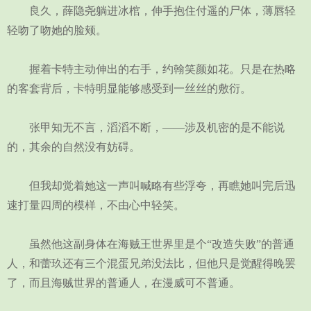
良久，薛隐尧躺进冰棺，伸手抱住付遥的尸体，薄唇轻
轻吻了吻她的脸颊。
握着卡特主动伸出的右手，约翰笑颜如花。只是在热略
的客套背后，卡特明显能够感受到一丝丝的敷衍。
张甲知无不言，滔滔不断，——涉及机密的是不能说
的，其余的自然没有妨碍。
但我却觉着她这一声叫喊略有些浮夸，再瞧她叫完后迅
速打量四周的模样，不由心中轻笑。
虽然他这副身体在海贼王世界里是个“改造失败”的普通
人，和蕾玖还有三个混蛋兄弟没法比，但他只是觉醒得晚罢
了，而且海贼世界的普通人，在漫威可不普通。