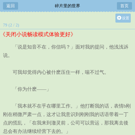
返回
碎片里的世界
首页
设置
79 (2 / 2)
关灯
《关闭小说畅读模式体验更好》
大
中
「说是知音不在，你信吗？」面对我的提问，他浅浅诉
小
说。
可我却觉得内心被什麽压住一样，喘不过气。
「你为什麽——」
「我本就不在乎在哪里工作。」他打断我的话，表情b刚
刚在稍微严肃一点，这才让我意识到刚刚我的话语带着一丁
点的慌乱，「在我来到澈灵前，公司可以营运，那我离去後
总会有办法继续经营下去的。」