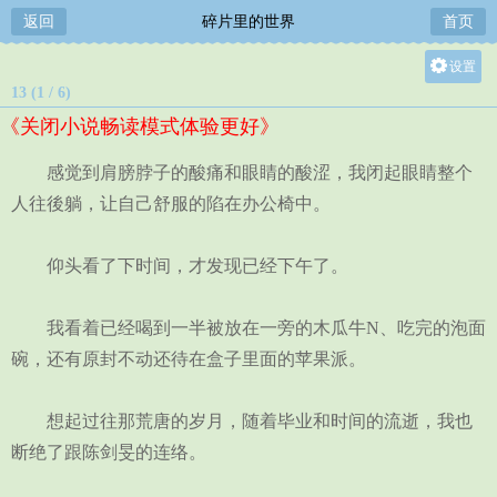
返回
碎片里的世界
首页
设置
13 (1 / 6)
关灯
《关闭小说畅读模式体验更好》
大
中
感觉到肩膀脖子的酸痛和眼睛的酸涩，我闭起眼睛整个
小
人往後躺，让自己舒服的陷在办公椅中。
仰头看了下时间，才发现已经下午了。
我看着已经喝到一半被放在一旁的木瓜牛N、吃完的泡面
碗，还有原封不动还待在盒子里面的苹果派。
想起过往那荒唐的岁月，随着毕业和时间的流逝，我也
断绝了跟陈剑旻的连络。