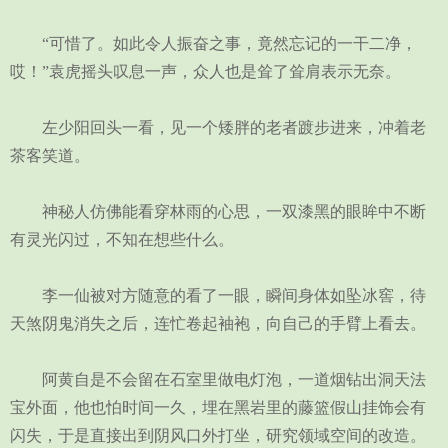
“可惜了。如此令人振奋之事，竟然忘记的一干二净，
哎！”袁虎摇头叹息一声，众人也是耸了耸肩表示无奈。
左少阳回头一看，见一个矮胖的老者踱步进来，冲着老
茶客笑道。
神秘人仿佛能看穿林雨的心思，一双漆黑的眼眸中不断
有灵光闪过，不知在想些什么。
李一仙被对方随意的看了一眼，瞬间身体如坠冰窖，待
天煞阴鬼消失之后，连忙卷起袖袍，向自己的手臂上看去。
阿黄自是不会留在石室里做电灯泡，一道烟钻出洞天法
宝外面，他也怕时间一久，埋在黑岩里的藤篮假山挂饰会有
闪失，于是直接出到阴风口外打坐，研究领域空间的改造。