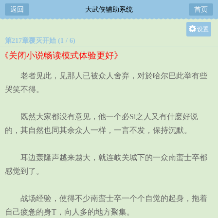
返回
大武侠辅助系统
首页
设置
第217章覆灭开始 (1 / 6)
关灯
《关闭小说畅读模式体验更好》
大
中
老者见此，见那人已被众人舍弃，对於哈尔巴此举有些
小
哭笑不得。
既然大家都没有意见，他一个必Si之人又有什麽好说
的，其自然也同其余众人一样，一言不发，保持沉默。
耳边轰隆声越来越大，就连岐关城下的一众南蛮士卒都
感觉到了。
战场经验，使得不少南蛮士卒一个个自觉的起身，拖着
自己疲惫的身T，向人多的地方聚集。