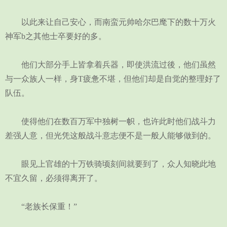
以此来让自己安心，而南蛮元帅哈尔巴麾下的数十万火
神军b之其他士卒要好的多。
他们大部分手上皆拿着兵器，即使洪流过後，他们虽然
与一众族人一样，身T疲惫不堪，但他们却是自觉的整理好了
队伍。
使得他们在数百万军中独树一帜，也许此时他们战斗力
差强人意，但光凭这般战斗意志便不是一般人能够做到的。
眼见上官雄的十万铁骑顷刻间就要到了，众人知晓此地
不宜久留，必须得离开了。
“老族长保重！”