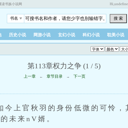
Hi,
undefin
藏读书族小说网
搜 索
书名
他
历史小说
网游小说
玄幻小说
科幻小说
耽美小说
第113章权力之争 (1 / 5)
上一章
章节目录
下一页
←
→
上官秋羽的身份低微的可怜，
烈的未来nV婿。