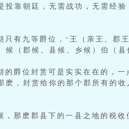
是投靠朝廷，无需战功，无需经验
有九等爵位，‘王（亲王、郡王
、候（郡候、县候、乡候）伯（县
爵位封赏可是实实在在的，一
那麽，封赏给你的那个郡所有的收
那麽郡县下的一县之地的税收