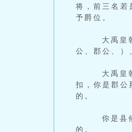
将，前三名若
予爵位。
大禹皇朝只
公、郡公、）
大禹皇朝的
扣，你是郡公
的。
你是县候，
的。