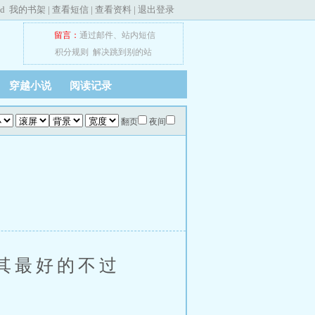
ed
我的书架
|
查看短信
|
查看资料
|
退出登录
留言：
通过邮件
、
站内短信
积分规则
解决跳到别的站
穿越小说
阅读记录
翻页
夜间
其最好的不过