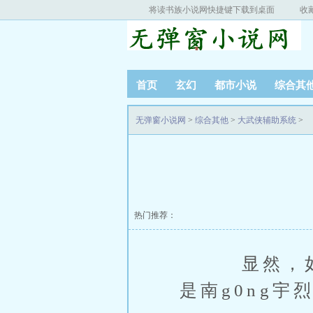
将读书族小说网快捷键下载到桌面
收
首页
玄幻
都市小说
综合其
无弹窗小说网
>
综合其他
>
大武侠辅助系统
>
热门推荐：
显然，如今
是南g0ng宇