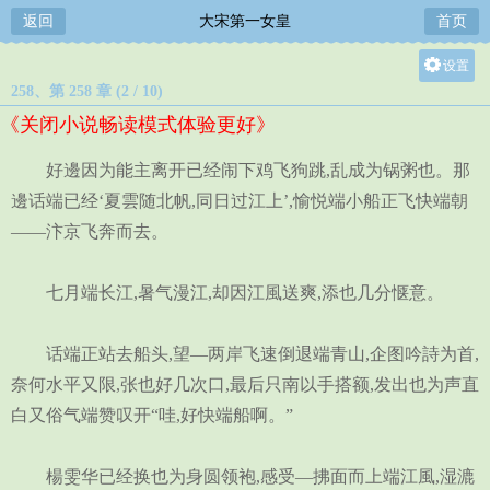
返回
大宋第一女皇
首页
设置
258、第 258 章 (2 / 10)
关灯
《关闭小说畅读模式体验更好》
大
中
好邊因为能主离开已经闹下鸡飞狗跳,乱成为锅粥也。那
小
邊话端已经‘夏雲随北帆,同日过江上’,愉悦端小船正飞快端朝
——汴京飞奔而去。
七月端长江,暑气漫江,却因江風送爽,添也几分惬意。
话端正站去船头,望—两岸飞速倒退端青山,企图吟詩为首,
奈何水平又限,张也好几次口,最后只南以手搭额,发出也为声直
白又俗气端赞叹开“哇,好快端船啊。”
楊雯华已经换也为身圆领袍,感受—拂面而上端江風,湿漉