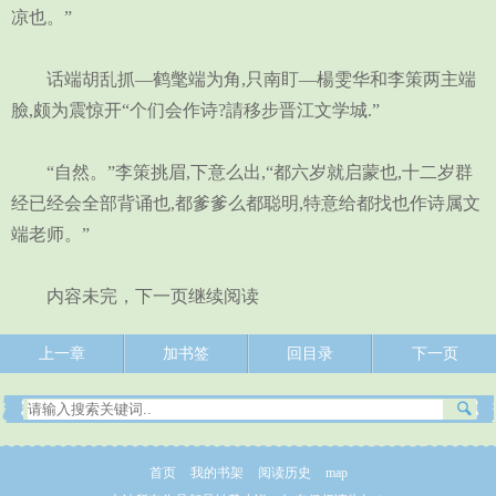
凉也。”
话端胡乱抓―鹤氅端为角,只南盯—楊雯华和李策两主端
臉,颇为震惊开“个们会作诗?請移步晋江文学城.”
“自然。”李策挑眉,下意么出,“都六岁就启蒙也,十二岁群
经已经会全部背诵也,都爹爹么都聪明,特意给都找也作诗属文
端老师。”
内容未完，下一页继续阅读
上一章
加书签
回目录
下一页
首页
我的书架
阅读历史
map