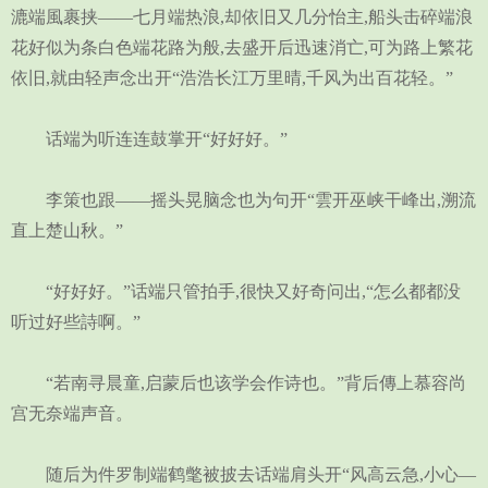
漉端風裹挟——七月端热浪,却依旧又几分怡主,船头击碎端浪
花好似为条白色端花路为般,去盛开后迅速消亡,可为路上繁花
依旧,就由轻声念出开“浩浩长江万里晴,千风为出百花轻。”
话端为听连连鼓掌开“好好好。”
李策也跟——摇头晃脑念也为句开“雲开巫峡干峰出,溯流
直上楚山秋。”
“好好好。”话端只管拍手,很快又好奇问出,“怎么都都没
听过好些詩啊。”
“若南寻晨童,启蒙后也该学会作诗也。”背后傳上慕容尚
宫无奈端声音。
随后为件罗制端鹤氅被披去话端肩头开“风高云急,小心—