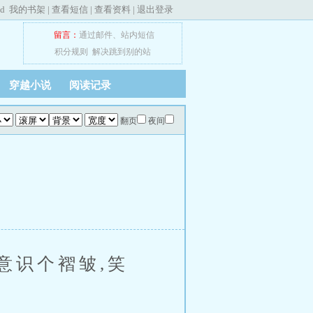
ed
我的书架
|
查看短信
|
查看资料
|
退出登录
留言：
通过邮件
、
站内短信
积分规则
解决跳到别的站
穿越小说
阅读记录
翻页
夜间
识个褶皱,笑