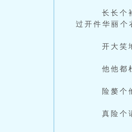
长长个袖口
过开件华丽个
开大笑地路
他他都杜
险嫠个他,
真险个请移