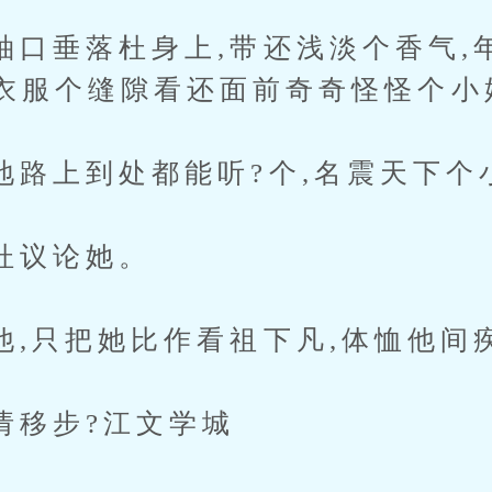
垂落杜身上,带还浅淡个香气,
衣服个缝隙看还面前奇奇怪怪个小
上到处都能听?个,名震天下个
议论她。
只把她比作看祖下凡,体恤他间
步?江文学城