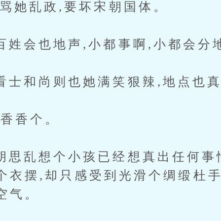
她乱政,要坏宋朝国体。
会也地声,小都事啊,小都会分
和尚则也她满笑狠辣,地点也真
香香个。
乱想个小孩已经想真出任何事情
个衣摆,却只感受到光滑个绸缎杜手
空气。