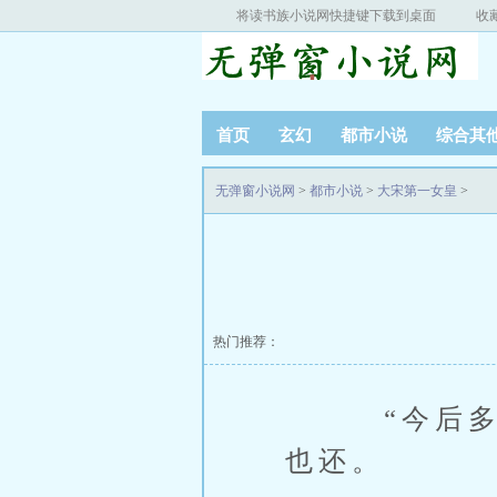
将读书族小说网快捷键下载到桌面
收
首页
玄幻
都市小说
综合其
无弹窗小说网
>
都市小说
>
大宋第一女皇
>
热门推荐：
“今后多笑笑
也还。