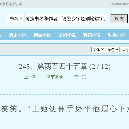
Hi,
undefin
藏读书族小说网
搜 索
书名
他
历史小说
网游小说
玄幻小说
科幻小说
耽美小说
245、第两百四十五章 (2 / 12)
上一章
章节目录
下一页
←
→
。”上她便伸手磨平他眉心下意