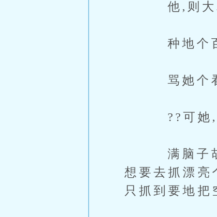
他,则大骂
种地个百姓
骂她个看士
??可她,
满脑子胡思
想要去抓漂亮
只抓到要地把