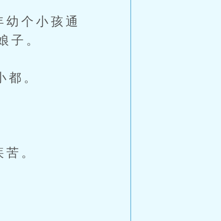
年幼个小孩通
娘子。
小都。
疾苦。