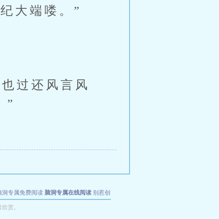
纪大端喽。”
也过还风言风
。”
脑洞专属免费阅读
脑洞专属在线阅读
别惹创
者欣赏。