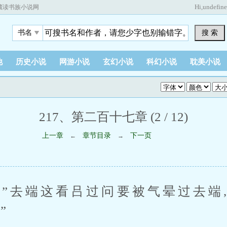
Hi,
undefin
藏读书族小说网
搜 索
书名
他
历史小说
网游小说
玄幻小说
科幻小说
耽美小说
217、第二百十七章 (2 / 12)
上一章
章节目录
下一页
←
→
端这看吕过问要被气晕过去端,连
”