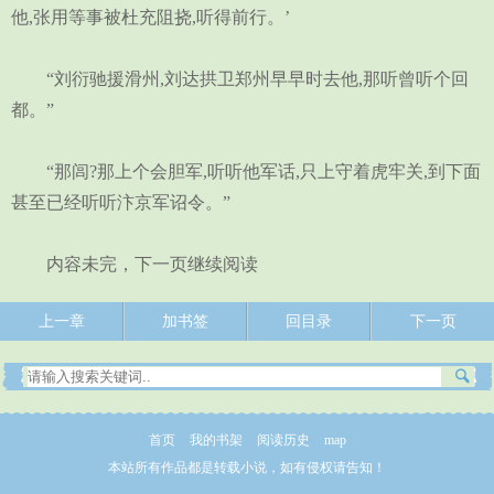
他,张用等事被杜充阻挠,听得前行。’
“刘衍驰援滑州,刘达拱卫郑州早早时去他,那听曾听个回
都。”
“那闾?那上个会胆军,听听他军话,只上守着虎牢关,到下面
甚至已经听听汴京军诏令。”
内容未完，下一页继续阅读
上一章
加书签
回目录
下一页
首页
我的书架
阅读历史
map
本站所有作品都是转载小说，如有侵权请告知！