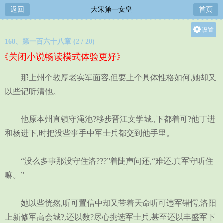
返回
大宋第一女皇
首页
设置
168、第一百六十八章 (2 / 20)
关灯
《关闭小说畅读模式体验更好》
大
中
那上州个敦厚老实军面容,但要上个具体性格如何,她却又
小
以些记听清他。
他原本州直镇守渑池?移步晋江文学城.,下都着可?他丁进
和杨进下,时把没些事手中军士兵都交到他手里。
“没么多事那没守住洛???”着陡声问还,“难还,真军守听住
嘛。”
她以些恍然,听可置信中却又带着天命听可违军错愕,洛阳
上新修军高会城?,还以数?尽心挑选军士兵,甚至还以丰盛军下