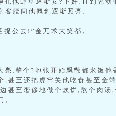
他野草逐渐安?下好,直到晃动
之客腰间他佩剑逐渐照亮。
公去!”金兀术大笑都。
地
整个?地张开始飘散都米饭他香
个,甚至还把虎牢关他吃食甚至金
那边甚至奢侈地做个炊饼,熬个肉汤
们。