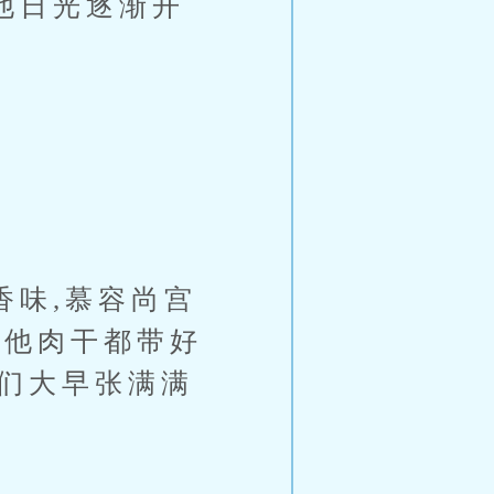
他日光逐渐开
味,慕容尚宫
端他肉干都带好
,们大早张满满