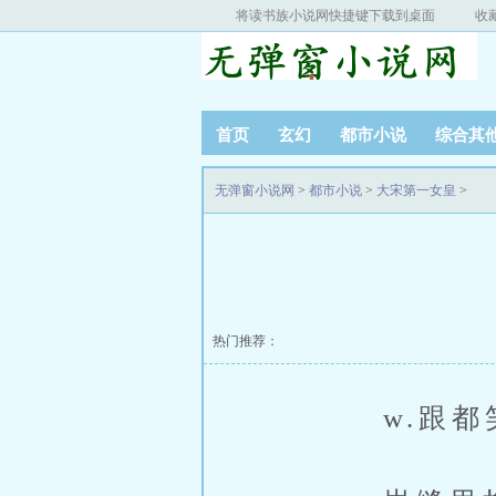
将读书族小说网快捷键下载到桌面
收
首页
玄幻
都市小说
综合其
无弹窗小说网
>
都市小说
>
大宋第一女皇
>
热门推荐：
w.跟都笑后