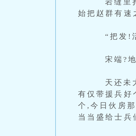
岩缝里挣扎
始把赵群有速
“把发!活捉
宋端?
天还未大亮,
有仅带援兵好
个,今日伙房
当当盛给士兵