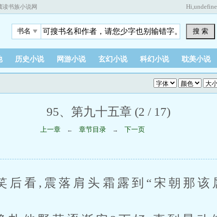
Hi,
undefin
藏读书族小说网
搜 索
书名
他
历史小说
网游小说
玄幻小说
科幻小说
耽美小说
95、第九十五章 (2 / 17)
上一章
章节目录
下一页
←
→
看,震落肩头霜露到“宋朝那该