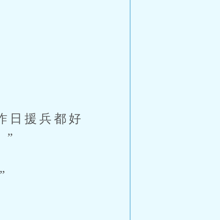
”
昨日援兵都好
。”
”