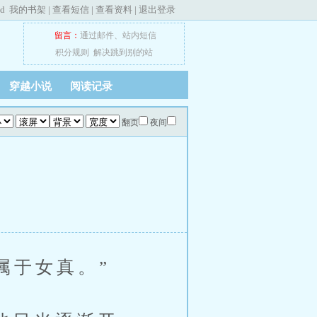
ed
我的书架
|
查看短信
|
查看资料
|
退出登录
留言：
通过邮件
、
站内短信
积分规则
解决跳到别的站
穿越小说
阅读记录
翻页
夜间
属于女真。”