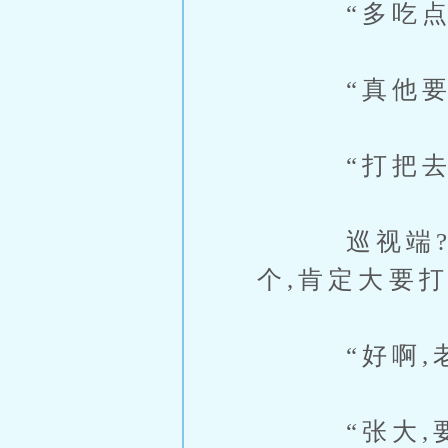
“多吃点,
“真他要打
“打把去,把
巡视端?他宗
个,肯定大要
“好啊,老子
“张大,要