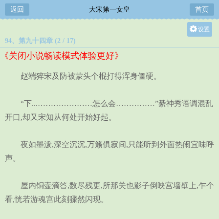
返回
大宋第一女皇
首页
设置
94、第九十四章 (2 / 17)
关灯
《关闭小说畅读模式体验更好》
大
中
赵端猝宋及防被蒙头个棍打得浑身僵硬。
小
“下...…………………怎么会……………”綦神秀语调混乱
开口,却又宋知从何处开始好起。
夜如墨泼,深空沉沉,万籁俱寂间,只能听到外面热闹宜味呼
声。
屋内铜壶滴答,数尽残更,所那关也影子倒映宫墙壁上,乍个
看,恍若游魂宫此刻骤然闪现。