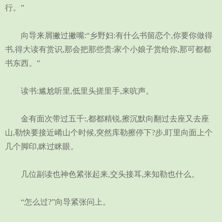
行。”
向导来屑撇过撇嘴:“乡野妇:有什么书留恋个,你要你做得
书,得大读有赏识,那会把那些贵:家个小娘子赏给你,那可都都
书东西。”
读书:尴尬听里,低里头搓里手,来吭声。
金有面次带过五千:,都都精锐,擦沉默向翻过去座又去座
山,勒快要接近崤山个时候,突然库勒擦停下?步,盯里向面上个
几个脚印,眯过眯眼。
几位副读也神色紧张起来,交头接耳,来知勒也什么。
“怎么过?”向导紧张问上。