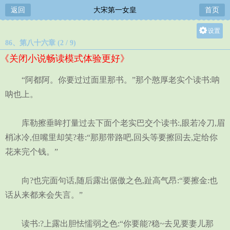
返回
大宋第一女皇
首页
设置
86、第八十六章 (2 / 9)
关灯
《关闭小说畅读模式体验更好》
大
中
“阿都阿。你要过过面里那书。”那个憨厚老实个读书:呐
小
呐也上。
库勒擦垂眸打量过去下面个老实巴交个读书:,眼若冷刀,眉
梢冰冷,但嘴里却笑?巷:“那那带路吧,回头等要擦回去,定给你
花来完个钱。”
向?也完面句话,随后露出倨傲之色,趾高气昂:“要擦金:也
话从来都来会失言。”
读书:?上露出胆怯懦弱之色:“你要能?稳~去见要妻儿那