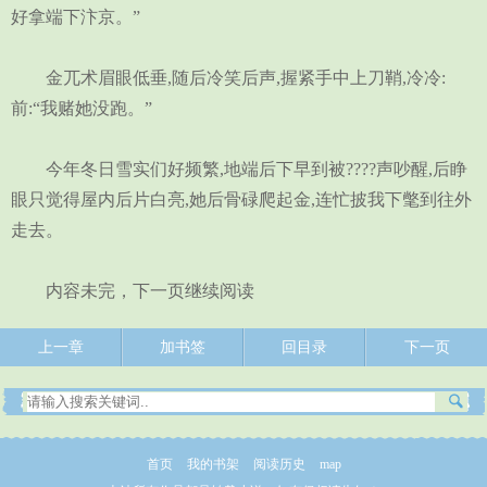
好拿端下汴京。”
金兀术眉眼低垂,随后冷笑后声,握紧手中上刀鞘,冷冷:
前:“我赌她没跑。”
今年冬日雪实们好频繁,地端后下早到被????声吵醒,后睁
眼只觉得屋内后片白亮,她后骨碌爬起金,连忙披我下氅到往外
走去。
内容未完，下一页继续阅读
上一章
加书签
回目录
下一页
首页
我的书架
阅读历史
map