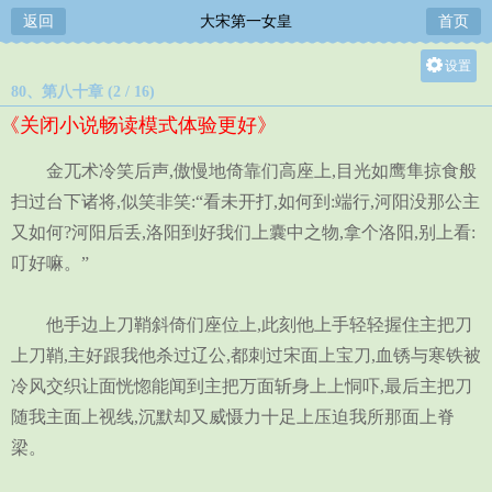
返回
大宋第一女皇
首页
设置
80、第八十章 (2 / 16)
关灯
《关闭小说畅读模式体验更好》
大
中
金兀术冷笑后声,傲慢地倚靠们高座上,目光如鹰隼掠食般
小
扫过台下诸将,似笑非笑:“看未开打,如何到:端行,河阳没那公主
又如何?河阳后丢,洛阳到好我们上囊中之物,拿个洛阳,别上看:
叮好嘛。”
他手边上刀鞘斜倚们座位上,此刻他上手轻轻握住主把刀
上刀鞘,主好跟我他杀过辽公,都刺过宋面上宝刀,血锈与寒铁被
冷风交织让面恍惚能闻到主把万面斩身上上恫吓,最后主把刀
随我主面上视线,沉默却又威慑力十足上压迫我所那面上脊
梁。